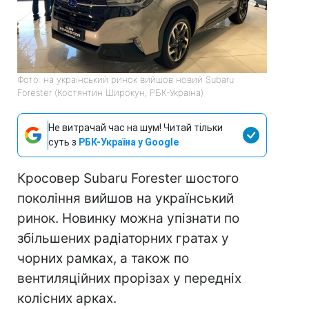
Фото: на український ринок вийшов новий Subaru
Forester (Костянтин Широкун, РБК-Україна)
Не витрачай час на шум! Читай тільки
суть з
РБК-Україна у Google
Кросовер Subaru Forester шостого
покоління вийшов на український
ринок. Новинку можна упізнати по
збільшених радіаторних гратах у
чорних рамках, а також по
вентиляційних прорізах у передніх
колісних арках.