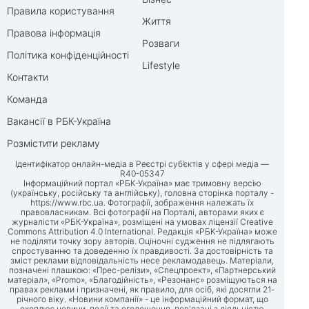
Правила користування
Життя
Правова інформація
Розваги
Політика конфіденційності
Lifestyle
Контакти
Команда
Вакансії в РБК-Україна
Розмістити рекламу
Ідентифікатор онлайн-медіа в Реєстрі суб’єктів у сфері медіа —
R40-05347
Інформаційний портал «РБК-Україна» має тримовну версію
(українську, російську та англійську), головна сторінка порталу -
https://www.rbc.ua
. Фотографії, зображення належать їх
правовласникам. Всі фотографії на Порталі, авторами яких є
журналісти «РБК-Україна», розміщені на умовах ліцензії Creative
Commons Attribution 4.0 International. Редакція «РБК-Україна» може
не поділяти точку зору авторів. Оціночні судження не підлягають
спростуванню та доведенню їх правдивості. За достовірність та
зміст реклами відповідальність несе рекламодавець. Матеріали,
позначені плашкою: «Прес-релізи», «Спецпроект», «Партнерський
матеріал», «Promo», «Благодійність», «Резонанс» розміщуються на
правах реклами і призначені, як правило, для осіб, які досягли 21-
річного віку. «Новини компанії» - це інформаційний формат, що
охоплює новини, події та оголошення, пов'язані з діяльністю