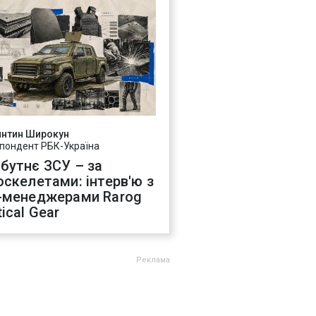
янтин Широкун
пондент РБК-Україна
бутнє ЗСУ – за
оскелетами: інтерв'ю з
-менеджерами Rarog
ical Gear