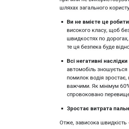
шляхах загального користу
Ви не вмієте це робити
високого класу, щоб бе
швидкостях по дорогах, 
те ця безпека буде відн
Всі негативні наслідк
автомобіль зношується 
помилок водія зростає,
важчими. Як мінімум 60
спровоковано перевище
Зростає витрата паль
Отже, зависока швидкість -