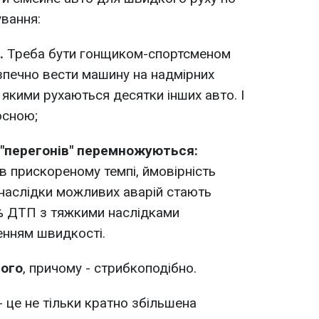
вання:
.
Треба бути гонщиком-спортсменом
зпечно вести машину на надмірних
якими рухаються десятки інших авто. І
осною;
и "перегонів" перемножуються:
в прискореному темпі, ймовірність
 наслідки можливих аварій стають
% ДТП з тяжкими наслідками
нням швидкості.
ного
, причому - стрибкоподібно.
 це не тільки кратно збільшена