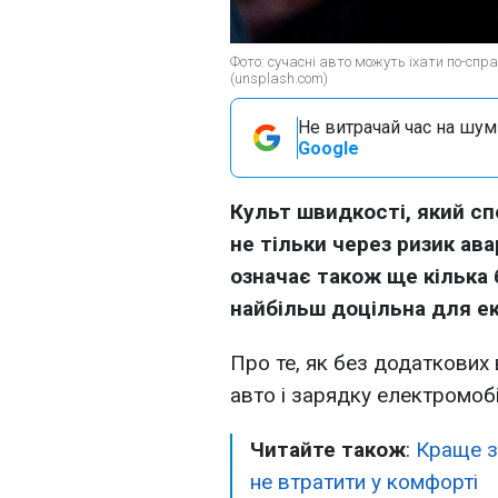
Фото: сучасні авто можуть їхати по-спр
(unsplash.com)
Не витрачай час на шум!
Google
Культ швидкості, який сп
не тільки через ризик ава
означає також ще кілька 
найбільш доцільна для ек
Про те, як без додаткових
авто і зарядку електромобі
Читайте також
:
Краще з
не втратити у комфорті