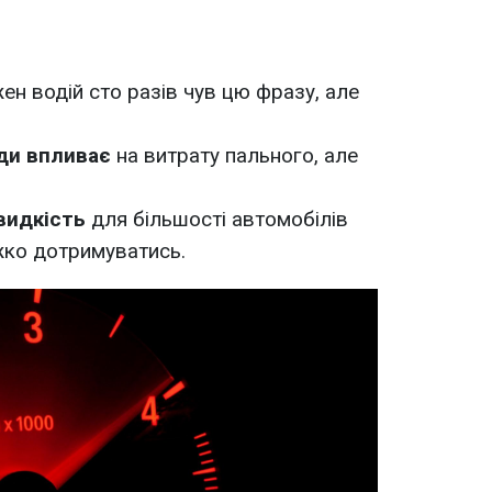
жен водій сто разів чув цю фразу, але
зди впливає
на витрату пального, але
видкість
для більшості автомобілів
ажко дотримуватись.