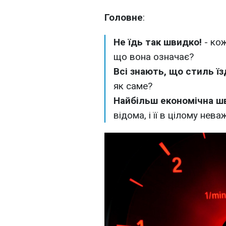
Головне
:
Не їдь так швидко!
- ко
що вона означає?
Всі знають, що стиль ї
як саме?
Найбільш економічна ш
відома, і її в цілому нев