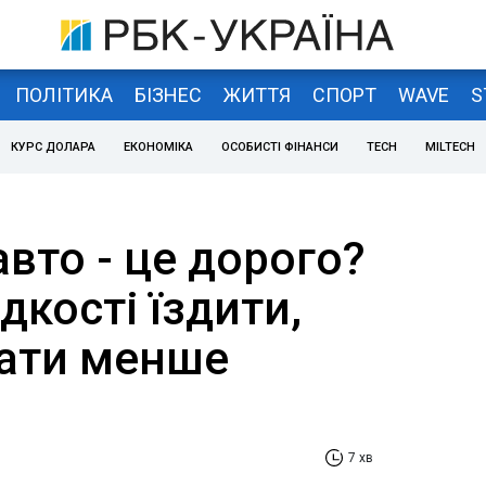
ПОЛІТИКА
БІЗНЕС
ЖИТТЯ
СПОРТ
WAVE
S
КУРС ДОЛАРА
ЕКОНОМІКА
ОСОБИСТІ ФІНАНСИ
TECH
MILTECH
авто - це дорого?
дкості їздити,
ати менше
7 хв