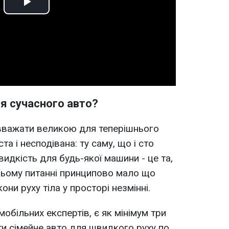
Play
Video
я сучасного авто?
ь вважати великою для теперішнього
а і несподівана: ту саму, що і сто
идкість для будь-якої машини - це та,
 цьому питанні принципово мало що
они руху тіла у просторі незмінні.
мобільних експертів, є як мінімум три
и сімейне авто для швидкого руху по