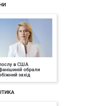
НИ
послу в США
фанішиній обрали
обіжний захід
ІТИКА