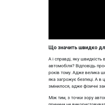
Що значить швидко дл
А і справді, яку швидкіст
автомобіля? Відповідь прост
років тому. Адже велика шв
яка загрожує безпеці. А в
змінилося, адже фізичні зак
Між тим, з точки зору авто
причини не використовуват