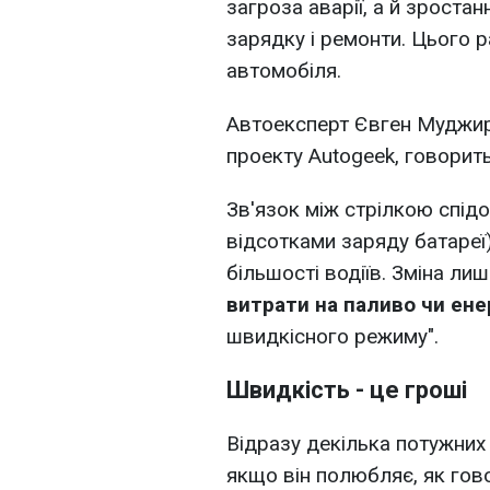
загроза аварії, а й зроста
зарядку і ремонти. Цього 
автомобіля.
Автоексперт Євген Муджир
проекту Autogeek, говорит
Зв'язок між стрілкою спід
відсотками заряду батареї
більшості водіїв. Зміна лиш
витрати на паливо чи ене
швидкісного режиму".
Швидкість - це гроші
Відразу декілька потужних 
якщо він полюбляє, як гов