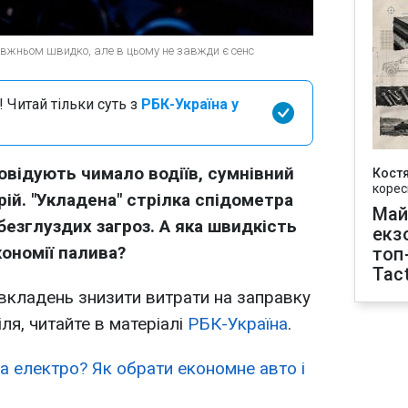
авжньом швидко, але в цьому не завжди є сенс
 Читай тільки суть з
РБК-Україна у
овідують чимало водіїв, сумнівний
Кост
корес
рій. "Укладена" стрілка спідометра
Май
безглуздих загроз. А яка швидкість
екз
ономії палива?
топ
Tact
 вкладень знизити витрати на заправку
ля, читайте в матеріалі
РБК-Україна
.
а електро? Як обрати економне авто і