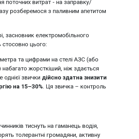
ння поточних витрат - на заправку/
разу розберемося з паливним апетитом
і, засновник електромобільного
ь стосовно цього:
ометра та цифрами на стелі АЗС (або
) набагато жорсткіший, ніж здається
е однієї звички
дійсно здатна знизити
ргію на 15–30%
. Ця звичка – контроль
чинників тиснуть на гаманець водія,
орять толерантні громадяни, активну