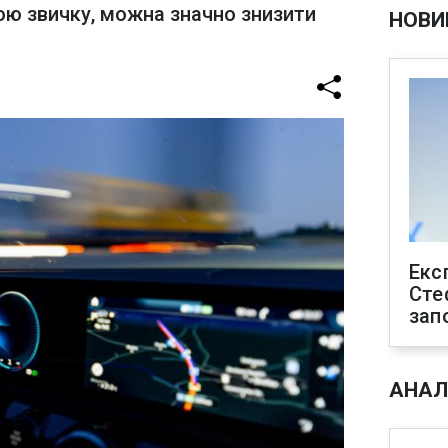
ою звичку, можна значно знизити
НОВИ
Екс
Сте
зап
АНАЛ