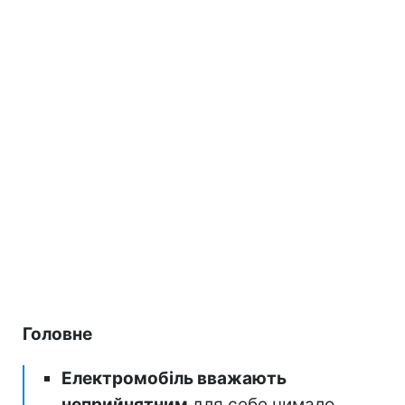
Головне
Електромобіль вважають
неприйнятним
для себе чимало