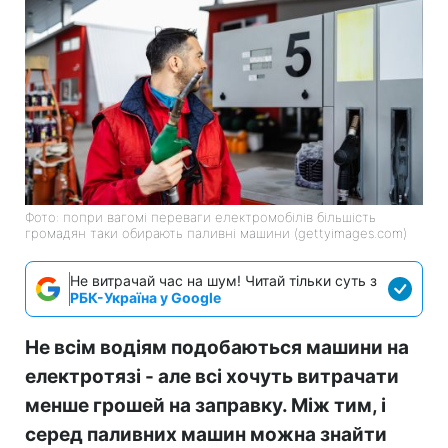
Фото: попри вагомі переваги електромобілів більшість
громадян таки обирають паливні машини (gettyimages.com)
Не витрачай час на шум! Читай тільки суть з
РБК-Україна у Google
Не всім водіям подобаються машини на
електротязі - але всі хочуть витрачати
менше грошей на заправку. Між тим, і
серед паливних машин можна знайти