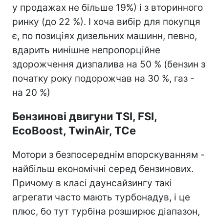
у продажах не більше 19%) і з вторинного
ринку (до 22 %). І хоча вибір для покупця
є, по позиціях дизельних машинн, певно,
вдарить нинішне непропорційне
здорожчення дизпалива на 50 % (бензин з
початку року подорожчав на 30 %, газ -
на 20 %)
Бензинові двигуни TSI, FSI,
EcoBoost, TwinAir, TCe
Мотори з безпосереднім впорскуванням -
найбільш економічні серед бензинових.
Причому в класі даунсайзингу такі
агрегати часто мають турбонадув, і це
плюс, бо тут турбіна розширює діапазон,