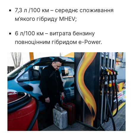
7,3 л /100 км – середнє споживання
м’якого гібриду MHEV;
6 л/100 км – витрата бензину
повноцінним гібридом e-Power.