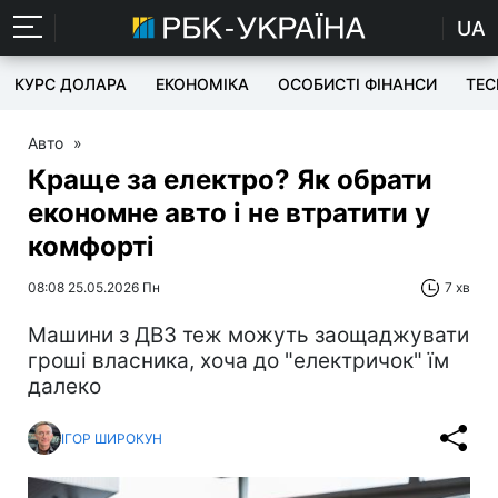
UA
КУРС ДОЛАРА
ЕКОНОМІКА
ОСОБИСТІ ФІНАНСИ
TEC
Авто
»
Краще за електро? Як обрати
економне авто і не втратити у
комфорті
08:08 25.05.2026 Пн
7 хв
Машини з ДВЗ теж можуть заощаджувати
гроші власника, хоча до "електричок" їм
далеко
ІГОР ШИРОКУН