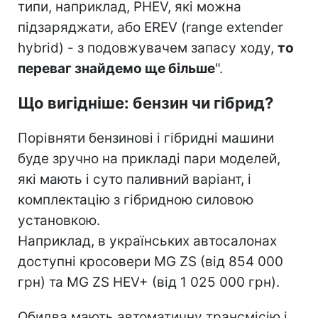
типи, наприклад, PHEV, які можна
підзаряджати, або EREV (range extender
hybrid) - з подовжувачем запасу ходу,
то
переваг знайдемо ще більше
".
Що вигідніше: бензин чи гібрид?
Порівняти бензинові і гібридні машини
буде зручно на прикладі пари моделей,
які мають і суто паливний варіант, і
комплектацію з гібридною силовою
установкою.
Наприклад, в українських автосалонах
доступні кросовери MG ZS (від 854 000
грн) та MG ZS HEV+ (від 1 025 000 грн).
Обидва мають автоматичну трансмісію і