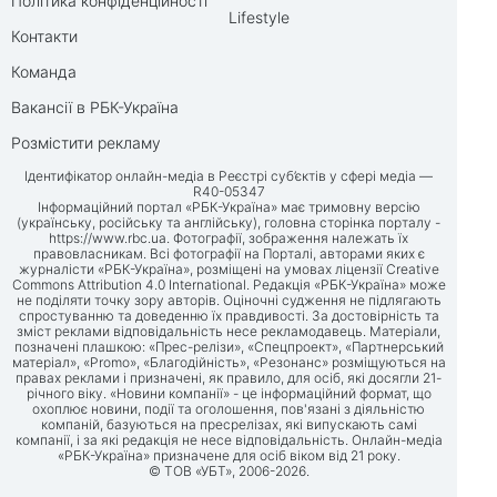
Політика конфіденційності
Lifestyle
Контакти
Команда
Вакансії в РБК-Україна
Розмістити рекламу
Ідентифікатор онлайн-медіа в Реєстрі суб’єктів у сфері медіа —
R40-05347
Інформаційний портал «РБК-Україна» має тримовну версію
(українську, російську та англійську), головна сторінка порталу -
https://www.rbc.ua
. Фотографії, зображення належать їх
правовласникам. Всі фотографії на Порталі, авторами яких є
журналісти «РБК-Україна», розміщені на умовах ліцензії Creative
Commons Attribution 4.0 International. Редакція «РБК-Україна» може
не поділяти точку зору авторів. Оціночні судження не підлягають
спростуванню та доведенню їх правдивості. За достовірність та
зміст реклами відповідальність несе рекламодавець. Матеріали,
позначені плашкою: «Прес-релізи», «Спецпроект», «Партнерський
матеріал», «Promo», «Благодійність», «Резонанс» розміщуються на
правах реклами і призначені, як правило, для осіб, які досягли 21-
річного віку. «Новини компанії» - це інформаційний формат, що
охоплює новини, події та оголошення, пов'язані з діяльністю
компаній, базуються на пресрелізах, які випускають самі
компанії, і за які редакція не несе відповідальність. Онлайн-медіа
«РБК-Україна» призначене для осіб віком від 21 року.
© ТОВ «УБТ», 2006-2026.