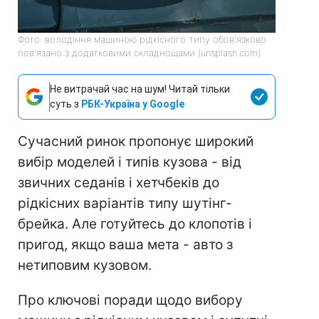
Фото: володіння машиною рідкісного типу обов'язково
пов'язано з додатковими складнощами (unsplash.com)
Не витрачай час на шум! Читай тільки
суть з
РБК-Україна у Google
Сучасний ринок пропонує широкий
вибір моделей і типів кузова - від
звичних седанів і хетчбеків до
рідкісних варіантів типу шутінг-
брейка. Але готуйтесь до клопотів і
пригод, якщо ваша мета - авто з
нетиповим кузовом.
Про ключові поради щодо вибору