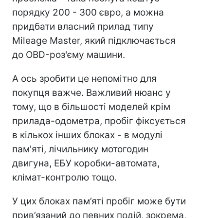
порядку 200 - 300 євро, а можна
придбати власний прилад типу
Mileage Master, який підключається
до OBD-роз'єму машини.
А ось зробити це непомітно для
покупця важче. Важливий нюанс у
тому, що в більшості моделей крім
прилада-одометра, пробіг фіксується
в кількох інших блоках - в модулі
пам'яті, лічильнику мотогодин
двигуна, ЕБУ коробки-автомата,
клімат-контролю тощо.
У цих блоках пам’яті пробіг може бути
прив’язаний до певних подій, зокрема,