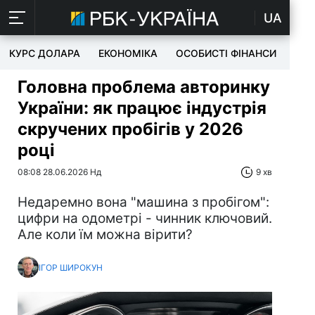
UA
КУРС ДОЛАРА
ЕКОНОМІКА
ОСОБИСТІ ФІНАНСИ
TEC
Головна проблема авторинку
України: як працює індустрія
скручених пробігів у 2026
році
08:08 28.06.2026 Нд
9 хв
Недаремно вона "машина з пробігом":
цифри на одометрі - чинник ключовий.
Але коли їм можна вірити?
ІГОР ШИРОКУН