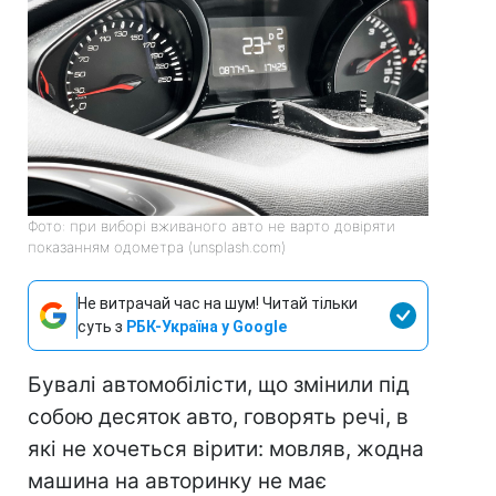
Фото: при виборі вживаного авто не варто довіряти
показанням одометра (unsplash.com)
Не витрачай час на шум! Читай тільки
суть з
РБК-Україна у Google
Бувалі автомобілісти, що змінили під
собою десяток авто, говорять речі, в
які не хочеться вірити: мовляв, жодна
машина на авторинку не має