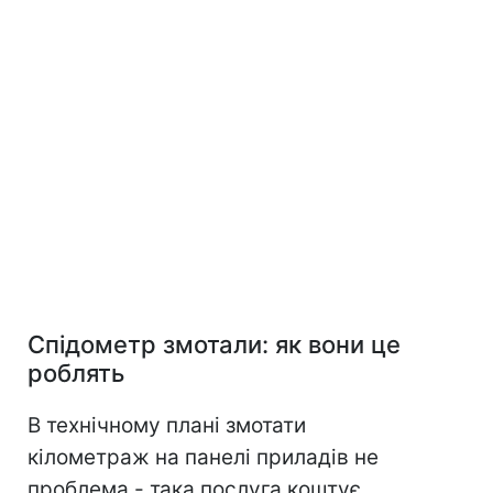
Спідометр змотали: як вони це
роблять
В технічному плані змотати
кілометраж на панелі приладів не
проблема - така послуга коштує