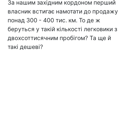
За нашим західним кордоном перший
власник встигає намотати до продажу
понад 300 - 400 тис. км. То де ж
беруться у такій кількості легковики з
двохсоттисячним пробігом? Та ще й
такі дешеві?