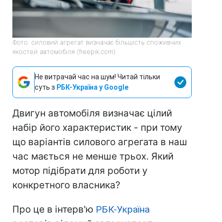
Фото: силовий агрегат визначає більшість споживчих
якостей автомобіля (freepik.com)
Не витрачай час на шум! Читай тільки
суть з
РБК-Україна у Google
Двигун автомобіля визначає цілий
набір його характеристик - при тому
що варіантів силового агрегата в наш
час мається не менше трьох. Який
мотор підібрати для роботи у
конкретного власника?
Про це в інтерв'ю
РБК-Україна