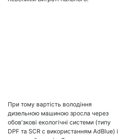
При тому вартість володіння
дизельною машиною зросла через
обов’зкові екологічні системи (типу
DPF та SCR с
використанням AdBlue) і