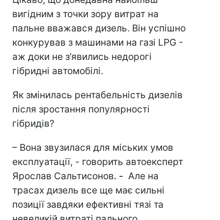
вигідним з точки зору витрат на
пальне вважався дизель. Він успішно
конкурував з машинами на газі LPG -
аж доки не з’явились недорогі
гібридні автомобілі.
Як змінилась рентабельність дизелів
після зростання популярності
гібридів?
– Вона звузилася для міських умов
експлуатації, - говорить автоексперт
Ярослав Сальтисонов
. -
Але на
трасах дизель все ще має сильні
позиції завдяки ефективні тязі та
невеликій витраті пального.