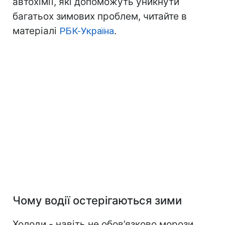
автохімії, які допоможуть уникнути
багатьох зимових проблем, читайте в
матеріалі
РБК-Україна
.
Чому водії остерігаються зими
Холоди - навіть не обов’язково морози