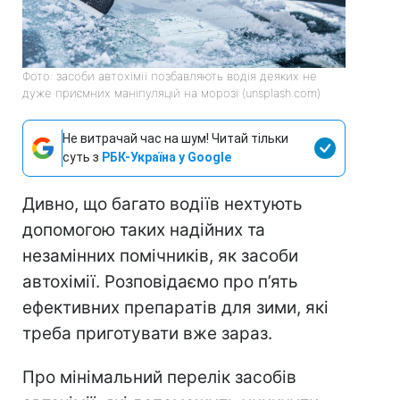
Фото: засоби автохімії позбавляють водія деяких не
дуже приємних маніпуляцій на морозі (unsplash.com)
Не витрачай час на шум! Читай тільки
суть з
РБК-Україна у Google
Дивно, що багато водіїв нехтують
допомогою таких надійних та
незамінних помічників, як засоби
автохімії. Розповідаємо про п’ять
ефективних препаратів для зими, які
треба приготувати вже зараз.
Про мінімальний перелік засобів