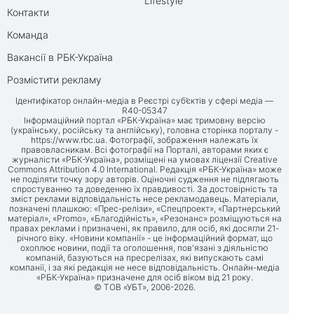
Lifestyle
Контакти
Команда
Вакансії в РБК-Україна
Розмістити рекламу
Ідентифікатор онлайн-медіа в Реєстрі суб’єктів у сфері медіа —
R40-05347
Інформаційний портал «РБК-Україна» має тримовну версію
(українську, російську та англійську), головна сторінка порталу -
https://www.rbc.ua
. Фотографії, зображення належать їх
правовласникам. Всі фотографії на Порталі, авторами яких є
журналісти «РБК-Україна», розміщені на умовах ліцензії Creative
Commons Attribution 4.0 International. Редакція «РБК-Україна» може
не поділяти точку зору авторів. Оціночні судження не підлягають
спростуванню та доведенню їх правдивості. За достовірність та
зміст реклами відповідальність несе рекламодавець. Матеріали,
позначені плашкою: «Прес-релізи», «Спецпроект», «Партнерський
матеріал», «Promo», «Благодійність», «Резонанс» розміщуються на
правах реклами і призначені, як правило, для осіб, які досягли 21-
річного віку. «Новини компанії» - це інформаційний формат, що
охоплює новини, події та оголошення, пов'язані з діяльністю
компаній, базуються на пресрелізах, які випускають самі
компанії, і за які редакція не несе відповідальність. Онлайн-медіа
«РБК-Україна» призначене для осіб віком від 21 року.
© ТОВ «УБТ», 2006-2026.