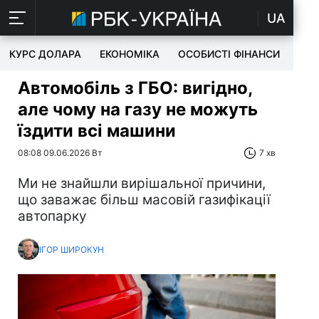
UA
КУРС ДОЛАРА
ЕКОНОМІКА
ОСОБИСТІ ФІНАНСИ
TEC
Автомобіль з ГБО: вигідно,
але чому на газу не можуть
їздити всі машини
08:08 09.06.2026 Вт
7 хв
Ми не знайшли вирішальної причини,
що заважає більш масовій газифікації
автопарку
ІГОР ШИРОКУН