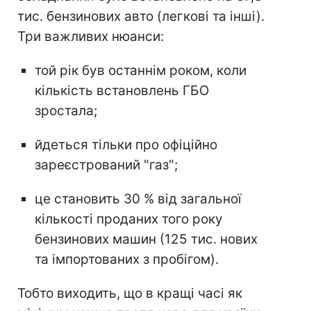
тис. бензинових авто (легкові та інші).
Три важливих нюанси:
той рік був останнім роком, коли
кількість встановлень ГБО
зростала;
йдеться тільки про офіційно
зареєстрований "газ";
це становить 30 % від загальної
кількості проданих того року
бензинових машин (125 тис. нових
та імпортованих з пробігом).
Тобто виходить, що в кращі часі як