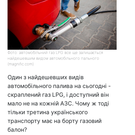
Фото: автомобільний газ LPG все ще залишається
найдешевшим видом автомобільного пального
(magnific.com)
Один з найдешевших видів
автомобільного палива на сьогодні -
скраплений газ LPG, і доступний він
мало не на кожній АЗС. Чому ж тоді
тільки третина українського
транспорту має на борту газовий
балон?