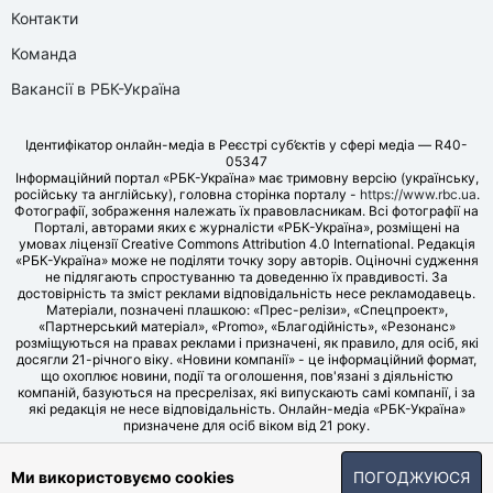
Контакти
Команда
Вакансії в РБК-Україна
Ідентифікатор онлайн-медіа в Реєстрі суб’єктів у сфері медіа — R40-
05347
Інформаційний портал «РБК-Україна» має тримовну версію (українську,
російську та англійську), головна сторінка порталу -
https://www.rbc.ua
.
Фотографії, зображення належать їх правовласникам. Всі фотографії на
Порталі, авторами яких є журналісти «РБК-Україна», розміщені на
умовах ліцензії Creative Commons Attribution 4.0 International. Редакція
«РБК-Україна» може не поділяти точку зору авторів. Оціночні судження
не підлягають спростуванню та доведенню їх правдивості. За
достовірність та зміст реклами відповідальність несе рекламодавець.
Матеріали, позначені плашкою: «Прес-релізи», «Спецпроект»,
«Партнерський матеріал», «Promo», «Благодійність», «Резонанс»
розміщуються на правах реклами і призначені, як правило, для осіб, які
досягли 21-річного віку. «Новини компанії» - це інформаційний формат,
що охоплює новини, події та оголошення, пов'язані з діяльністю
компаній, базуються на пресрелізах, які випускають самі компанії, і за
які редакція не несе відповідальність. Онлайн-медіа «РБК-Україна»
призначене для осіб віком від 21 року.
© LLC «UBT MEDIA», 2006-2026.
Ми використовуємо cookies
ПОГОДЖУЮСЯ