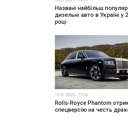
16.01.2025 - 14:59
Названі найбільш популяр
дизельні авто в Україні у 
році
16.01.2025 - 13:56
Rolls-Royce Phantom отри
спецверсію на честь драк