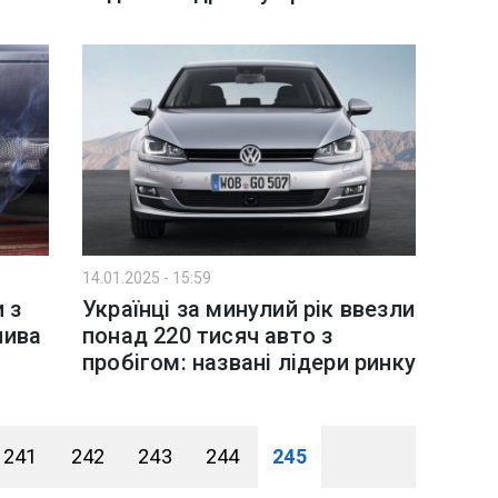
14.01.2025 - 15:59
 з
Українці за минулий рік ввезли
лива
понад 220 тисяч авто з
пробігом: названі лідери ринку
241
242
243
244
245