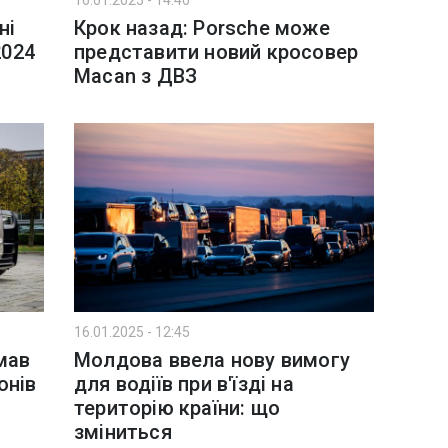
16.01.2025 - 14:40
ні
Крок назад: Porsche може
2024
представити новий кросовер
Macan з ДВЗ
16.01.2025 - 12:45
мав
Молдова ввела нову вимогу
онів
для водіїв при в'їзді на
територію країни: що
зміниться