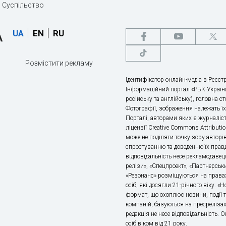
Суспільство
UA
EN
RU
Розмістити рекламу
Ідентифікатор онлайн-медіа в Реєстр
Інформаційний портал «РБК-Україна
російську та англійську), головна с
Фотографії, зображення належать ї
Порталі, авторами яких є журналіс
ліцензії Creative Commons Attributio
може не поділяти точку зору авторі
спростуванню та доведенню їх правд
відповідальність несе рекламодавец
релізи», «Спецпроект», «Партнерськи
«Резонанс» розміщуються на правах
осіб, які досягли 21-річного віку. 
формат, що охоплює новини, події т
компаній, базуються на пресрелізах,
редакція не несе відповідальність.
осіб віком від 21 року.