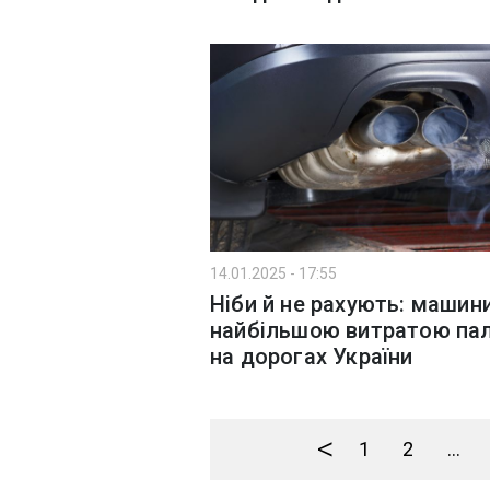
14.01.2025 - 17:55
Ніби й не рахують: машини
найбільшою витратою па
на дорогах України
<
1
2
...