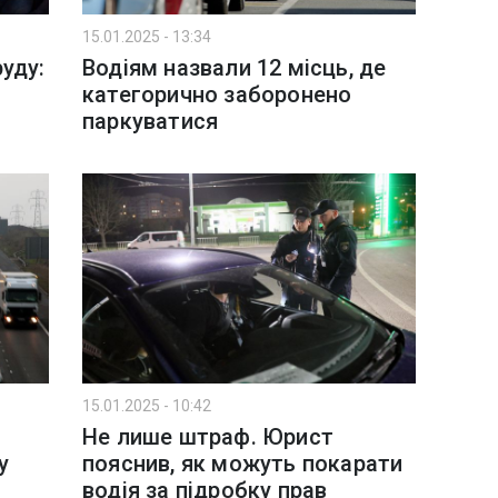
15.01.2025 - 13:34
уду:
Водіям назвали 12 місць, де
категорично заборонено
паркуватися
15.01.2025 - 10:42
Не лише штраф. Юрист
у
пояснив, як можуть покарати
водія за підробку прав