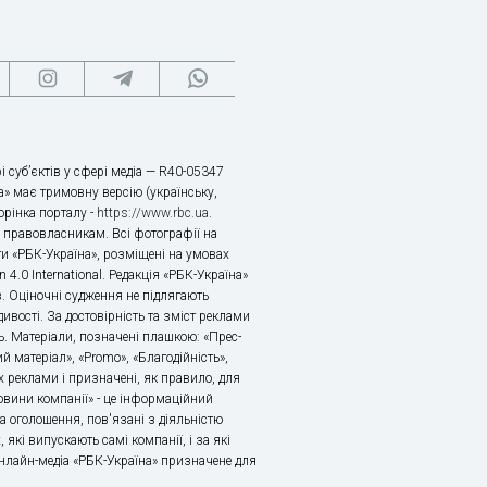
і суб’єктів у сфері медіа — R40-05347
» має тримовну версію (українську,
торінка порталу -
https://www.rbc.ua
.
х правовласникам. Всі фотографії на
ти «РБК-Україна», розміщені на умовах
n 4.0 International. Редакція «РБК-Україна»
в. Оціночні судження не підлягають
ивості. За достовірність та зміст реклами
ь. Матеріали, позначені плашкою: «Прес-
й матеріал», «Promo», «Благодійність»,
 реклами і призначені, як правило, для
«Новини компанії» - це інформаційний
а оголошення, пов'язані з діяльністю
 які випускають самі компанії, і за які
 Онлайн-медіа «РБК-Україна» призначене для