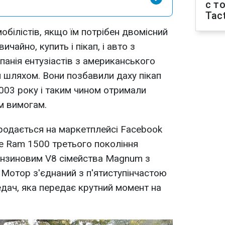
с т
Tact
обілістів, якщо їм потрібен двомісний
ичайно, купить і пікап, і авто з
панія ентузіастів з американського
м шляхом. Вони позбавили даху пікап
003 року і таким чином отримали
ім вимогам.
родається на маркетплейсі Facebook
e Ram 1500 третього покоління
ензиновим V8 сімейства Magnum з
. Мотор з'єднаний з п'ятиступінчастою
дач, яка передає крутний момент на