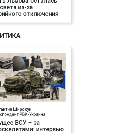
ть Львова осталась
 света из-за
рийного отключения
ИТИКА
тантин Широкун
спондент РБК-Украина
ущее ВСУ – за
оскелетами: интервью