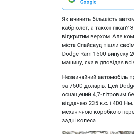
Google
Як вчинить більшість автом
кабріолет, а також пікап? Зв
відкритим верхом. Але ком
міста Спайсвуд пішли свої
Dodge Ram 1500 випуску 2
машину, яка відповідає вс
Незвичайний автомобіль п
за 7500 доларів. Цей Dodg
оснащений 4,7-літровим б
віддачею 235 к.с. і 400 Нм
механічною коробкою пере
задні колеса.