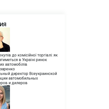
ИЯ
екупів до комісійної торгівлі: як
тиметься в Україні ринок
их автомобілів
азаренко
льный директор Всеукраинской
ации автомобильных
еров и дилеров