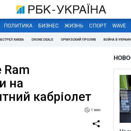
ПОЛИТИКА
БИЗНЕС
ЖИЗНЬ
СПОРТ
WAVE
БСТРЕЛ КИЕВА
DRONE DEALS
ОРМУЗСКИЙ ПРОЛИВ
ВОЙНА В УКРАИ
НОВО
e Ram
и на
нтний кабріолет
1 мин