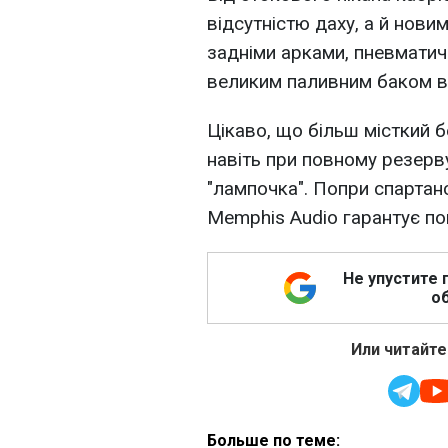
відсутністю даху, а й нов
задніми арками, пневматичн
великим паливним баком в 
Цікаво, що більш місткий б
навіть при повному резерву
"лампочка". Попри спартан
Memphis Аudio гарантує пом
Не упустите 
об
Или читайте
Больше по теме: