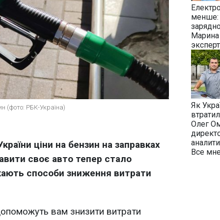
Електро
менше: 
зарядн
Марина
экспер
Як Укра
н (фото: РБК-Україна)
втратил
Олег О
директ
аналити
 України ціни на бензин на заправках
Все мн
равити своє авто тепер стало
укають способи зниження витрати
і допоможуть вам знизити витрати