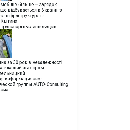
мобілів більше – зарядок
що відбувається в Україні із
ою інфраструктурою
 Кытина
т транспортных инноваций
їна за 30 років незалежності
а власний автопром
мельницкий
ор информационно-
ческой группы AUTO-Consulting
ения