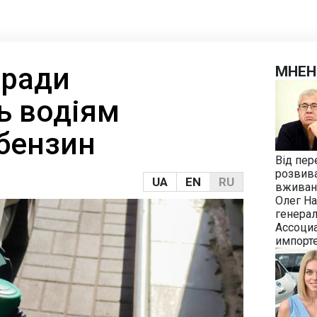
оради
МНЕН
ь водіям
бензин
Від пер
розвива
UA
EN
RU
вживан
Олег Н
генера
Ассоци
импорт