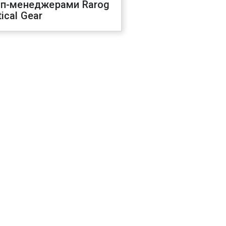
оп-менеджерами Rarog
ical Gear