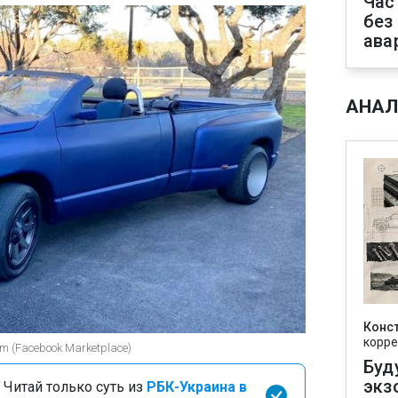
Час
без
ава
АНАЛ
Конс
корре
m (Facebook Marketplace)
Буд
экз
 Читай только суть из
РБК-Украина в