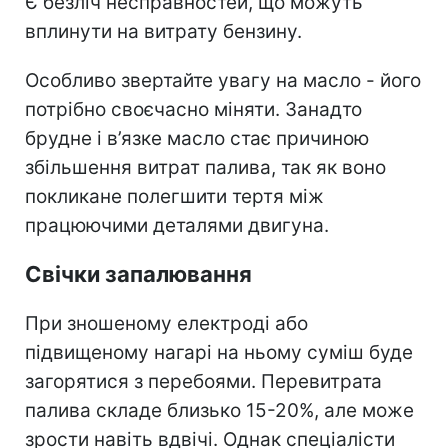
Є безліч несправностей, що можуть
вплинути на витрату бензину.
Особливо звертайте увагу на масло - його
потрібно своєчасно міняти. Занадто
брудне і в’язке масло стає причиною
збільшення витрат палива, так як воно
покликане полегшити тертя між
працюючими деталями двигуна.
Свічки запалювання
При зношеному електроді або
підвищеному нагарі на ньому суміш буде
загорятися з перебоями. Перевитрата
палива складе близько 15-20%, але може
зрости навіть вдвічі. Однак спеціалісти