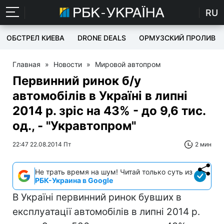
RU
ОБСТРЕЛ КИЕВА
DRONE DEALS
ОРМУЗСКИЙ ПРОЛИВ
Главная
»
Новости
»
Мировой автопром
Первинний ринок б/у
автомобілів в Україні в липні
2014 р. зріс на 43% - до 9,6 тис.
од., - "Укравтопром"
22:47 22.08.2014 Пт
2 мин
Не трать время на шум! Читай только суть из
РБК-Украина в Google
В Україні первинний ринок бувших в
експлуатації автомобілів в липні 2014 р.