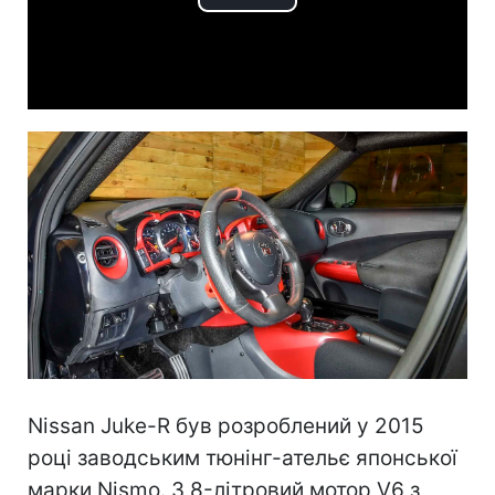
Play
Video
Nissan Juke-R був розроблений у 2015
році заводським тюнінг-ательє японської
марки Nismo. 3,8-літровий мотор V6 з