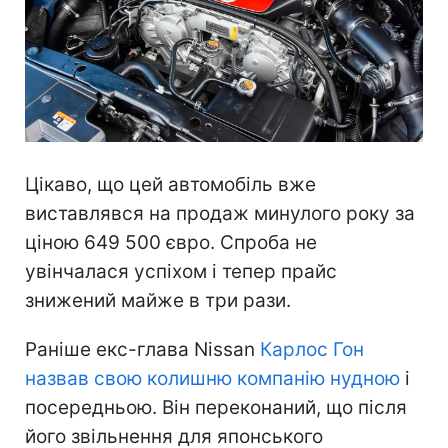
Цікаво, що цей автомобіль вже
виставлявся на продаж минулого року за
ціною 649 500 євро. Спроба не
увінчалася успіхом і тепер прайс
знижений майже в три рази.
Раніше екс-глава Nissan
Карлос Гон
назвав свою колишню компанію нудною
і
посередньою. Він переконаний, що після
його звільнення для японського