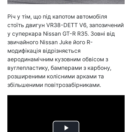
Річ у тім, що під капотом автомобіля
стоїть двигун VR38-DETT V6, запозичений
у суперкара Nissan GT-R R35. Зовні від
звичайного Nissan Juke його R-
модифікація відрізняється
аеродинамічним кузовним обвісом з
вуглепластику, бамперами з карбону,
розширеними колісними арками та
збільшеними повітрозабірниками.