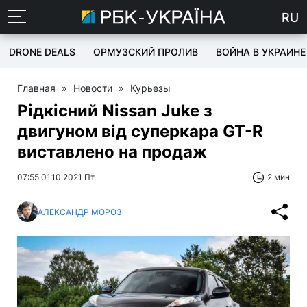
RU
DRONE DEALS
ОРМУЗСКИЙ ПРОЛИВ
ВОЙНА В УКРАИНЕ
Главная
»
Новости
»
Курьезы
Рідкісний Nissan Juke з
двигуном від суперкара GT-R
виставлено на продаж
07:55 01.10.2021 Пт
2 мин
АЛЕКСАНДР МОРОЗ