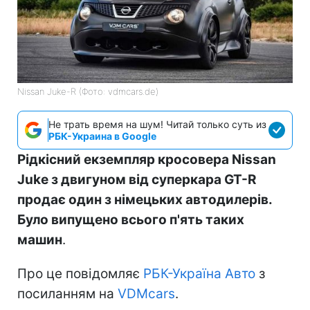
Nissan Juke-R (Фото: vdmcars.de)
Не трать время на шум! Читай только суть из
РБК-Украина в Google
Рідкісний екземпляр кросовера Nissan
Juke з двигуном від суперкара GT-R
продає один з німецьких автодилерів.
Було випущено всього п'ять таких
машин
.
Про це повідомляє
РБК-Україна Авто
з
посиланням на
VDMcars
.