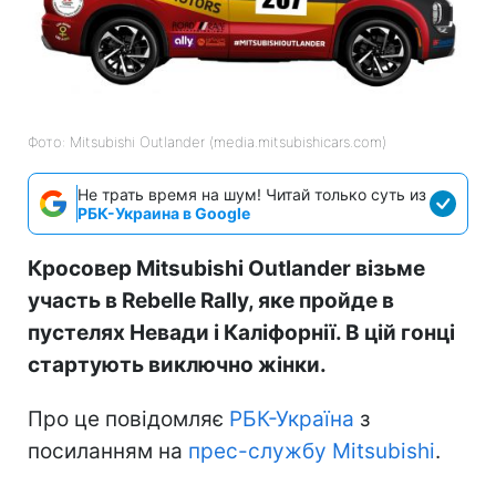
Фото: Mitsubishi Outlander (media.mitsubishicars.com)
Не трать время на шум! Читай только суть из
РБК-Украина в Google
Кросовер Mitsubishi Outlander візьме
участь в Rebelle Rally, яке пройде в
пустелях Невади і Каліфорнії. В цій гонці
стартують виключно жінки.
Про це повідомляє
РБК-Україна
з
посиланням на
прес-службу Mitsubishi
.