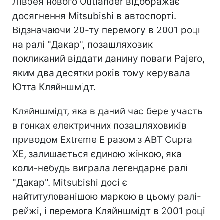
Ліврея нового Outlander відображає
досягнення Mitsubishi в автоспорті.
Відзначаючи 20-ту перемогу в 2001 році
на ралі "Дакар", позашляховик
покликаний віддати данину поваги Pajero,
яким два десятки років тому керувала
Ютта Кляйншмідт.
Кляйншмідт, яка в даний час бере участь
в гонках електричних позашляховиків
приводом Extreme E разом з ABT Cupra
XE, залишається єдиною жінкою, яка
коли-небудь виграла легендарне ралі
"Дакар". Mitsubishi досі є
найтитулованішою маркою в цьому ралі-
рейжі, і перемога Кляйншмідт в 2001 році