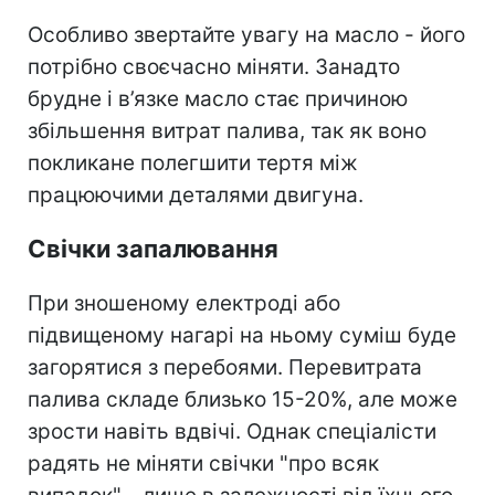
Особливо звертайте увагу на масло - його
потрібно своєчасно міняти. Занадто
брудне і в’язке масло стає причиною
збільшення витрат палива, так як воно
покликане полегшити тертя між
працюючими деталями двигуна.
Свічки запалювання
При зношеному електроді або
підвищеному нагарі на ньому суміш буде
загорятися з перебоями. Перевитрата
палива складе близько 15-20%, але може
зрости навіть вдвічі. Однак спеціалісти
радять не міняти свічки "про всяк