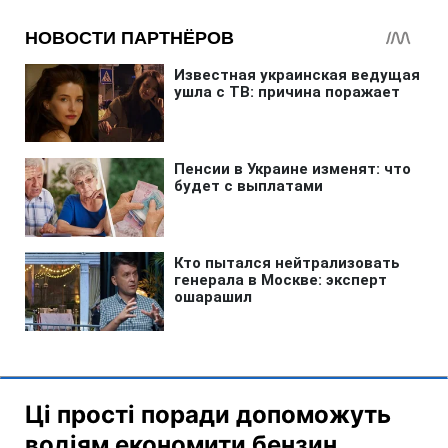
Ці прості поради допоможуть
водіям економити бензин