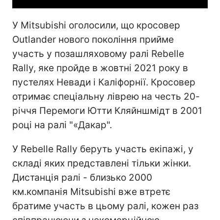
У Mitsubishi оголосили, що кросовер
Outlander нового покоління прийме
участь у позашляховому ралі Rebelle
Rally, яке пройде в жовтні 2021 року в
пустелях Невади і Каліфорнії. Кросовер
отримає спеціальну ліврею на честь 20-
річчя Перемоги Ютти Кляйншмідт в 2001
році на ралі "«Дакар".
У Rebelle Rally беруть участь екіпажі, у
складі яких представлені тільки жінки.
Дистанція ралі - близько 2000
км.компанія Mitsubishi вже втретє
братиме участь в цьому ралі, кожен раз