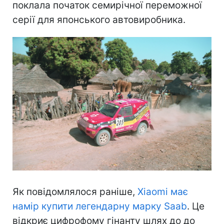
поклала початок семирічної переможної
серії для японського автовиробника.
Як повідомлялося раніше,
Xiaomi має
намір купити легендарну марку Saab
. Це
відкриє цифрофому гінанту шлях до до