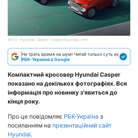
Фото: Hyundai Casper (casper.hyundai.com)
Не трать время на шум! Читай только суть из
РБК-Украина в Google
Компактний кросовер Hyundai Casper
показано на декількох фотографіях. Вся
інформація про новинку з'явиться до
кінця року.
Про це повідомляє
РБК-Україна
з
посиланням на
презентаційний сайт
Hyundai
.