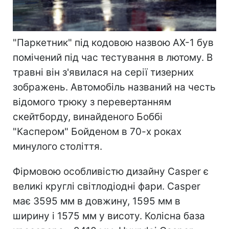
"Паркетник" під кодовою назвою AX-1 був
помічений під час тестування в лютому. В
травні він з'явилася на серії тизерних
зображень. Автомобіль названий на честь
відомого трюку з перевертанням
скейтборду, винайденого Боббі
"Каспером" Бойденом в 70-х роках
минулого століття.
Фірмовою особливістю дизайну Casper є
великі круглі світлодіодні фари. Casper
має 3595 мм в довжину, 1595 мм в
ширину і 1575 мм у висоту. Колісна база