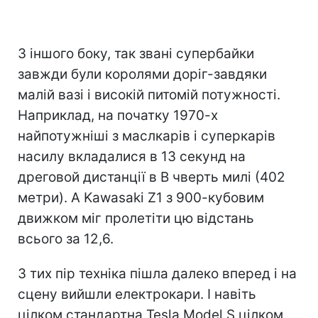
З іншого боку, так звані супербайки
завжди були королями доріг-завдяки
малій вазі і високій питомій потужності.
Наприклад, на початку 1970-х
найпотужніші з маслкарів і суперкарів
насилу вкладалися в 13 секунд на
дреговой дистанції в В чверть милі (402
метри). А Kawasaki Z1 з 900-кубовим
движком міг пролетіти цю відстань
всього за 12,6.
З тих пір техніка пішла далеко вперед і на
сцену вийшли електрокари. І навіть
цілком стандартна Tesla Model S цілком