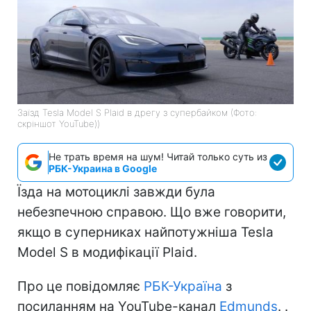
Заїзд Tesla Model S Plaid в дрегу з супербайком (Фото:
скріншот YouTube))
Не трать время на шум! Читай только суть из
РБК-Украина в Google
Їзда на мотоциклі завжди була
небезпечною справою. Що вже говорити,
якщо в суперниках найпотужніша Tesla
Model S в модифікації Plaid.
Про це повідомляє
РБК-Україна
з
посиланням на YouTube-канал
Edmunds
. .