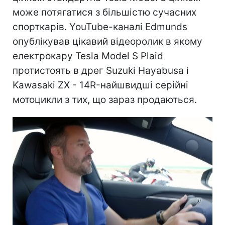
може потягатися з більшістю сучасних
спорткарів. YouTube-каналі Edmunds
опублікував цікавий відеоролик в якому
електрокару Tesla Model S Plaid
протистоять в дрег Suzuki Hayabusa і
Kawasaki ZX - 14R-найшвидші серійні
мотоцикли з тих, що зараз продаються.