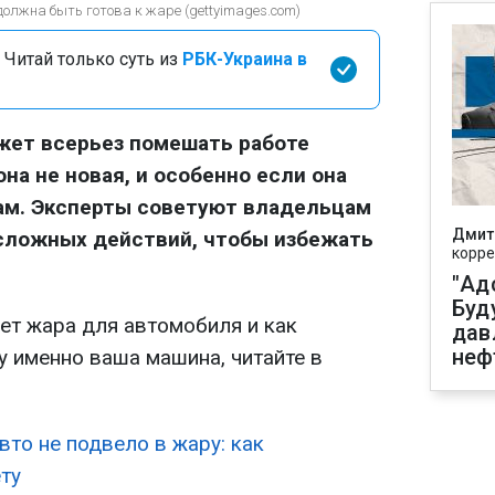
должна быть готова к жаре (gettyimages.com)
 Читай только суть из
РБК-Украина в
жет всерьез помешать работе
на не новая, и особенно если она
чам. Эксперты советуют владельцам
Дмит
сложных действий, чтобы избежать
корре
"Ад
Буд
сет жара для автомобиля и как
дав
неф
у именно ваша машина, читайте в
вто не подвело в жару: как
ту