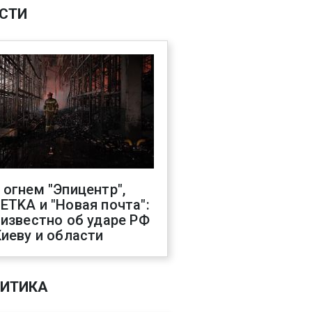
СТИ
 огнем "Эпицентр",
ETKA и "Новая почта":
 известно об ударе РФ
Киеву и области
ИТИКА