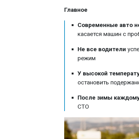
Главное
Современные авто н
касается машин с про
Не все водители
успе
режим
У высокой температ
остановить подержан
После зимы каждому
СТО