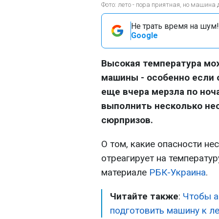
Фото: лето - пора приятная, но машина 
Не трать время на шум!
Google
Высокая температура мо
машины - особенно если о
еще вчера мерзла по но
выполнить несколько не
сюрпризов.
О том, какие опасности не
отреагирует на температур
материале
РБК-Украина
.
Читайте также
:
Чтобы а
подготовить машину к ле