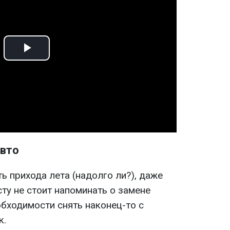
Play
Video
авто
 прихода лета (надолго ли?), даже
у не стоит напоминать о замене
обходимости снять наконец-то с
к.