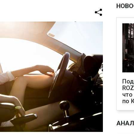
НОВО
Под
ROZ
что
по 
АНАЛ