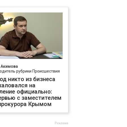
 Акимова
одитель рубрики Происшествия
год никто из бизнеса
жаловался на
ление официально:
ервью с заместителем
прокурора Крымом