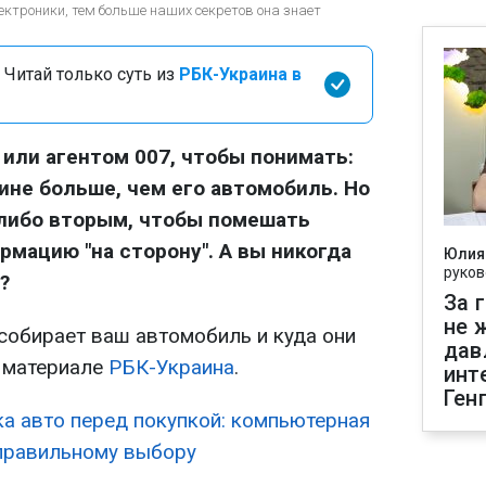
ектроники, тем больше наших секретов она знает
 Читай только суть из
РБК-Украина в
или агентом 007, чтобы понимать:
ине больше, чем его автомобиль. Но
 либо вторым, чтобы помешать
рмацию "на сторону". А вы никогда
Юлия
руков
?
За 
не 
 собирает ваш автомобиль и куда они
дав
в материале
РБК-Украина
.
инт
Ген
а авто перед покупкой: компьютерная
 правильному выбору