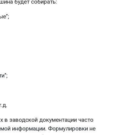
ашина будет собирать:
ые";
и";
.д.
х в заводской документации часто
емой информации. Формулировки не