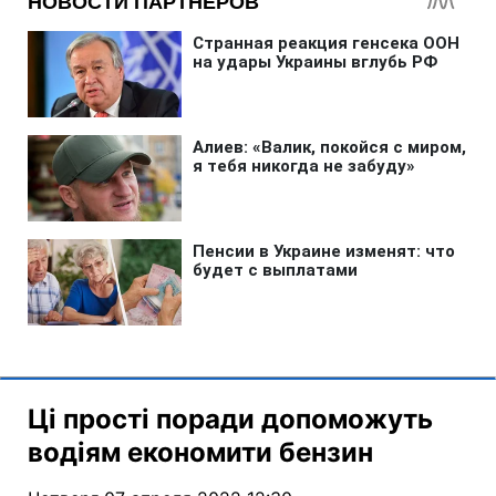
Ці прості поради допоможуть
водіям економити бензин