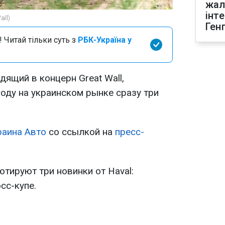
жал
інт
all)
Ген
 Читай тільки суть з
РБК-Україна у
дящий в концерн Great Wall,
оду на украинском рынке сразу три
аина Авто
со ссылкой на
пресс-
ютируют три новинки от Haval:
сс-купе.