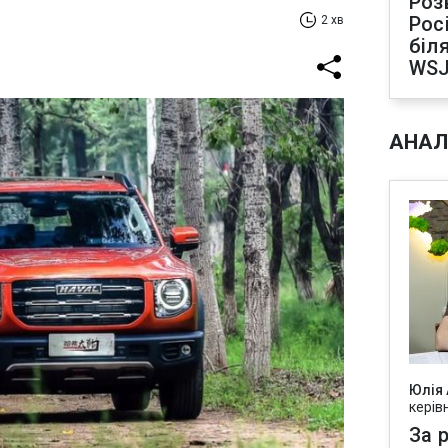
Роз
Рос
2 хв
біля
WS
АНАЛ
Юлія
керів
За р