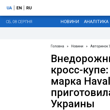
UA
EN
RU
НОВИНИ
АНАЛІТИКА
СБ, 08 СЕРПНЯ
Головна
»
Новини
»
Авторинок 
Внедорожни
кросс-купе:
марка Haval
приготовил
Украины