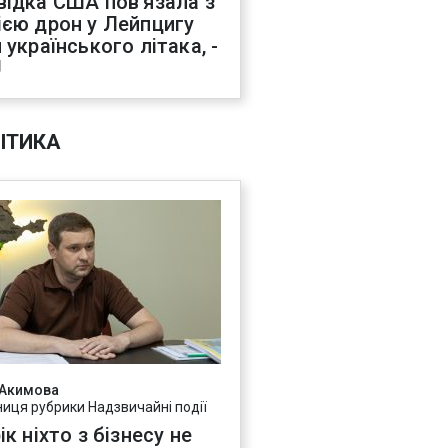
відка США пов'язала з
ією дрон у Лейпцигу
 українського літака, -
J
ІТИКА
 Акимова
ниця рубрики Надзвичайні події
ік ніхто з бізнесу не