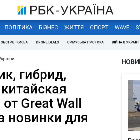
ПОЛІТИКА
БІЗНЕС
ЖИТТЯ
СПОРТ
WAVE
S
ОБСТРІЛ КИЄВА
DRONE DEALS
ОРМУЗЬКА ПРОТОКА
ВІЙНА В УКРАЇНІ
України
НОВИ
к, гибрид,
 китайская
 от Great Wall
а новинки для