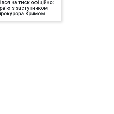
івся на тиск офіційно:
ерв'ю з заступником
прокурора Кримом