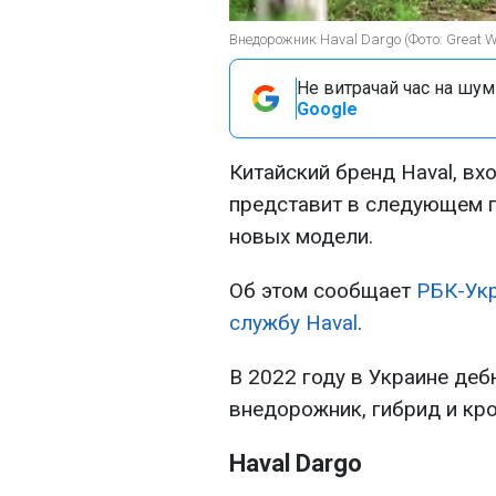
Внедорожник Haval Dargo (Фото: Great W
Не витрачай час на шум!
Google
Китайский бренд Haval, вхо
представит в следующем г
новых модели.
Об этом сообщает
РБК-Укр
службу Haval
.
В 2022 году в Украине деб
внедорожник, гибрид и кро
Haval Dargo