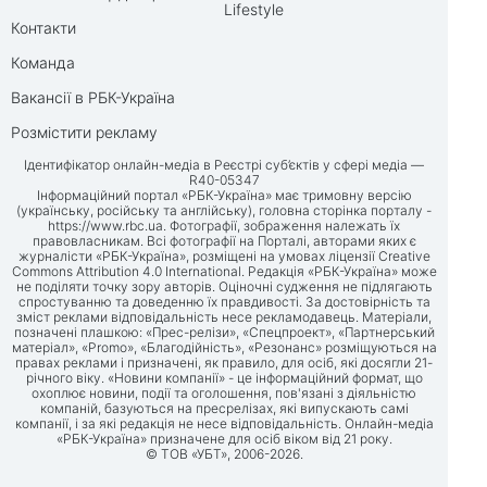
Lifestyle
Контакти
Команда
Вакансії в РБК-Україна
Розмістити рекламу
Ідентифікатор онлайн-медіа в Реєстрі суб’єктів у сфері медіа —
R40-05347
Інформаційний портал «РБК-Україна» має тримовну версію
(українську, російську та англійську), головна сторінка порталу -
https://www.rbc.ua
. Фотографії, зображення належать їх
правовласникам. Всі фотографії на Порталі, авторами яких є
журналісти «РБК-Україна», розміщені на умовах ліцензії Creative
Commons Attribution 4.0 International. Редакція «РБК-Україна» може
не поділяти точку зору авторів. Оціночні судження не підлягають
спростуванню та доведенню їх правдивості. За достовірність та
зміст реклами відповідальність несе рекламодавець. Матеріали,
позначені плашкою: «Прес-релізи», «Спецпроект», «Партнерський
матеріал», «Promo», «Благодійність», «Резонанс» розміщуються на
правах реклами і призначені, як правило, для осіб, які досягли 21-
річного віку. «Новини компанії» - це інформаційний формат, що
охоплює новини, події та оголошення, пов'язані з діяльністю
компаній, базуються на пресрелізах, які випускають самі
компанії, і за які редакція не несе відповідальність. Онлайн-медіа
«РБК-Україна» призначене для осіб віком від 21 року.
© ТОВ «УБТ», 2006-2026.