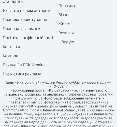
стандарти
Політика
Як стати нашим автором
Бізнес
Правила користування
Життя
Правова інформація
Розваги
Політика конфіденційності
Lifestyle
Контакти
Команда
Вакансії в РБК-Україна
Розмістити рекламу
Ідентифікатор онлайн-медіа в Реєстрі суб’єктів у сфері медіа —
R40-05347
Інформаційний портал «РБК-Україна» має тримовну версію
(українську, російську та англійську), головна сторінка порталу -
https://www.rbc.ua
. Фотографії, зображення належать їх
правовласникам. Всі фотографії на Порталі, авторами яких є
журналісти «РБК-Україна», розміщені на умовах ліцензії Creative
Commons Attribution 4.0 International. Редакція «РБК-Україна» може
не поділяти точку зору авторів. Оціночні судження не підлягають
спростуванню та доведенню їх правдивості. За достовірність та
зміст реклами відповідальність несе рекламодавець. Матеріали,
позначені плашкою: «Прес-релізи», «Спецпроект», «Партнерський