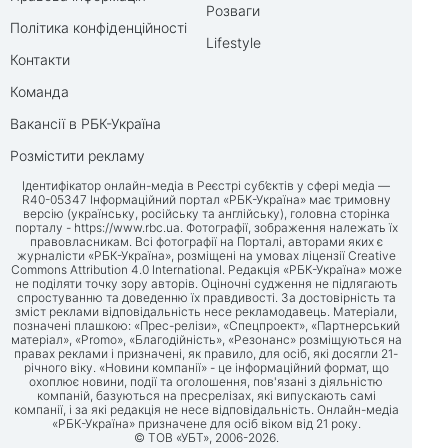
Розваги
Політика конфіденційності
Lifestyle
Контакти
Команда
Вакансії в РБК-Україна
Розмістити рекламу
Ідентифікатор онлайн-медіа в Реєстрі суб’єктів у сфері медіа —
R40-05347 Інформаційний портал «РБК-Україна» має тримовну
версію (українську, російську та англійську), головна сторінка
порталу -
https://www.rbc.ua
. Фотографії, зображення належать їх
правовласникам. Всі фотографії на Порталі, авторами яких є
журналісти «РБК-Україна», розміщені на умовах ліцензії Creative
Commons Attribution 4.0 International. Редакція «РБК-Україна» може
не поділяти точку зору авторів. Оціночні судження не підлягають
спростуванню та доведенню їх правдивості. За достовірність та
зміст реклами відповідальність несе рекламодавець. Матеріали,
позначені плашкою: «Прес-релізи», «Спецпроект», «Партнерський
матеріал», «Promo», «Благодійність», «Резонанс» розміщуються на
правах реклами і призначені, як правило, для осіб, які досягли 21-
річного віку. «Новини компанії» - це інформаційний формат, що
охоплює новини, події та оголошення, пов'язані з діяльністю
компаній, базуються на пресрелізах, які випускають самі
компанії, і за які редакція не несе відповідальність. Онлайн-медіа
«РБК-Україна» призначене для осіб віком від 21 року.
© ТОВ «УБТ», 2006-2026.