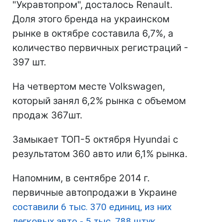
"Укравтопром", досталось Renault.
Доля этого бренда на украинском
рынке в октябре составила 6,7%, а
количество первичных регистраций -
397 шт.
На четвертом месте Volkswagen,
который занял 6,2% рынка с объемом
продаж 367шт.
Замыкает ТОП-5 октября Hyundai с
результатом 360 авто или 6,1% рынка.
Напомним, в сентябре 2014 г.
первичные автопродажи в Украине
составили 6 тыс. 370 единиц, из них
легковых авто - 5 тыс. 788 штук.