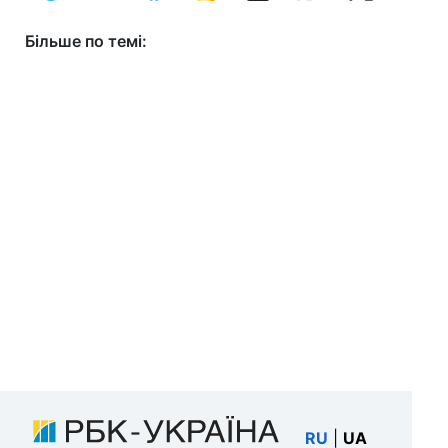
Більше по темі:
RU
|
UA