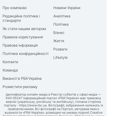
Про компанію
Новини України
Редакційна політика і
Аналітика
стандарти
Політика
Як стати нашим автором
Бізнес
Правила користування
Життя
Правова інформація
Розваги
Політика конфіденційності
Lifestyle
Контакти
Команда
Вакансії в РБК-Україна
Розмістити рекламу
Ідентифікатор онлайн-медіа в Реєстрі суб’єктів у сфері медіа —
R40-05347 Інформаційний портал «РБК-Україна» має тримовну
версію (українську, російську та англійську), головна сторінка
порталу -
https://www.rbc.ua
. Фотографії, зображення належать їх
правовласникам. Всі фотографії на Порталі, авторами яких є
журналісти «РБК-Україна», розміщені на умовах ліцензії Creative