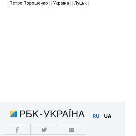
Петро Порошенко
Україна
Луцьк
RU
|
UA