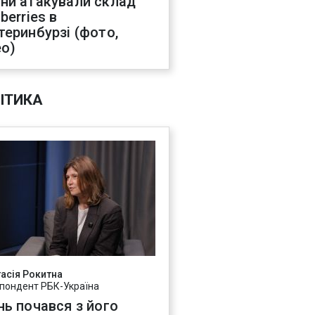
ни атакували склад
berries в
теринбурзі (фото,
ео)
ІТИКА
асія Рокитна
пондент РБК-Україна
нь почався з його