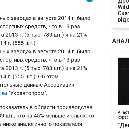
Дро
Wild
Єка
ых заводах в августе 2014 г. было
від
портных средств, что в 13 раз
 2013 г. (5 тыс. 783 шт.) и на 21%
АНАЛ
 г. (555 шт.).
ых заводах в августе 2014 г. было
портных средств, что в 13 раз
 2013 г. (5 тыс. 783 шт.) и на 21%
 г. (555 шт.). Об этом
ительные данные Ассоциации
ины
"Укравтопром".
 показатель в области производства
Анаст
9 шт., что на 45% меньше июльского
корес
аз ниже аналогичного показателя
"Де