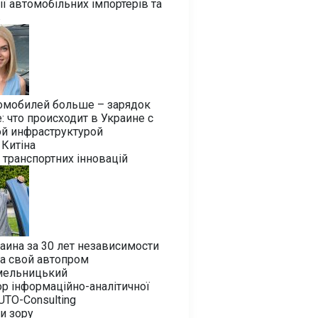
ії автомобільних імпортерів та
в
омобилей больше – зарядок
 что происходит в Украине с
ой инфраструктурой
Китіна
 транспортних інновацій
аина за 30 лет независимости
а свой автопром
мельницький
р інформаційно-аналітичної
UTO-Consulting
ки зору