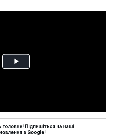
Play
Video
ь головне! Підпишіться на наші
новлення в Google!