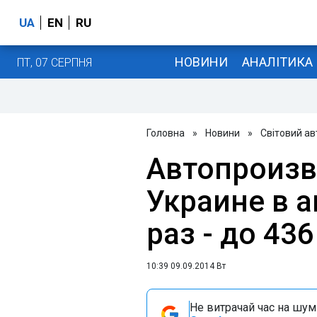
UA
EN
RU
НОВИНИ
АНАЛІТИКА
ПТ, 07 СЕРПНЯ
Головна
»
Новини
»
Світовий а
Автопроизв
Украине в а
раз - до 43
10:39 09.09.2014 Вт
Не витрачай час на шум!