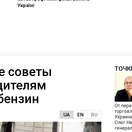
е советы
ТОЧК
дителям
бензин
От пер
торговл
UA
EN
RU
Украин
Олег Н
генерал