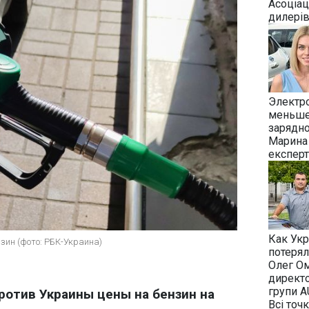
Асоціац
дилері
Электр
меньше:
зарядн
Марина 
експерт
Как Укр
зин (фото: РБК-Украина)
потерял
Олег О
директо
групи A
ротив Украины цены на бензин на
Всі точ