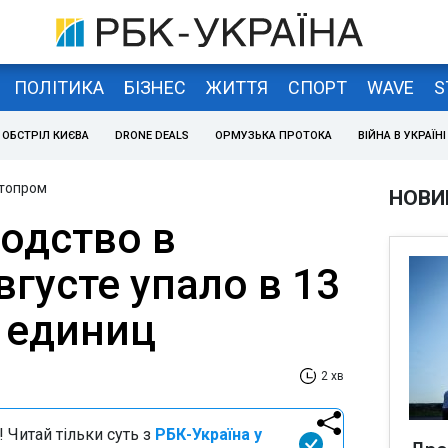
ПОЛІТИКА
БІЗНЕС
ЖИТТЯ
СПОРТ
WAVE
S
ОБСТРІЛ КИЄВА
DRONE DEALS
ОРМУЗЬКА ПРОТОКА
ВІЙНА В УКРАЇНІ
втопром
НОВИ
одство в
вгусте упало в 13
6 единиц
2 хв
 Читай тільки суть з
РБК-Україна у