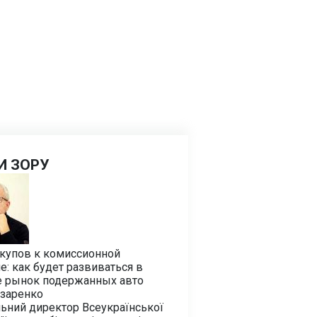
И ЗОРУ
екупов к комиссионной
е: как будет развиваться в
е рынок подержанных авто
азаренко
ьний директор Всеукраїнської