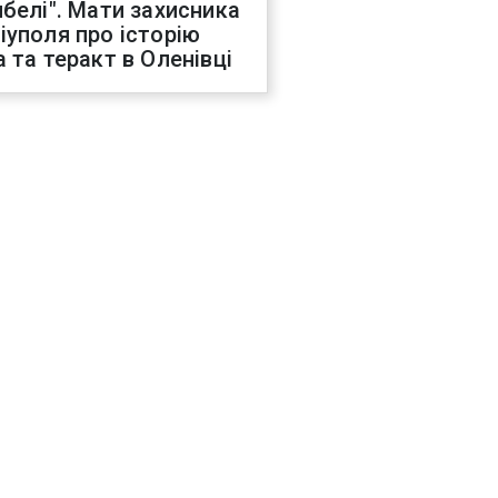
ибелі". Мати захисника
іуполя про історію
а та теракт в Оленівці