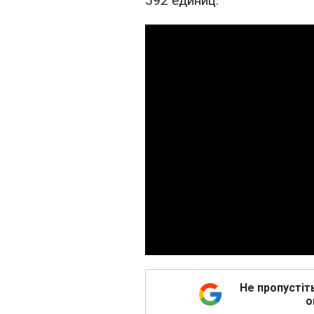
592 единиц.
Не пропустіт
о