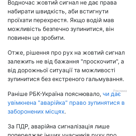
Водночас жовтий сигнал не дає права
набирати швидкість, аби встигнути
проїхати перехрестя. Якщо водій мав
можливість безпечно зупинитися, він
повинен це зробити.
Отже, рішення про рух на жовтий сигнал
залежить не від бажання "проскочити", а
від дорожньої ситуації та можливості
зупинитися без екстреного гальмування.
Раніше РБК-Україна пояснювало,
чи дає
увімкнена "аварійка" право зупинятися в
заборонених місцях
.
За ПДР, аварійна сигналізація лише
попереджає інших учасників руху про