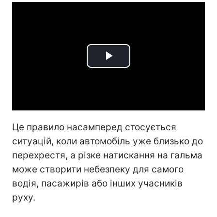
Play
Video
Це правило насамперед стосується
ситуацій, коли автомобіль уже близько до
перехрестя, а різке натискання на гальма
може створити небезпеку для самого
водія, пасажирів або інших учасників
руху.