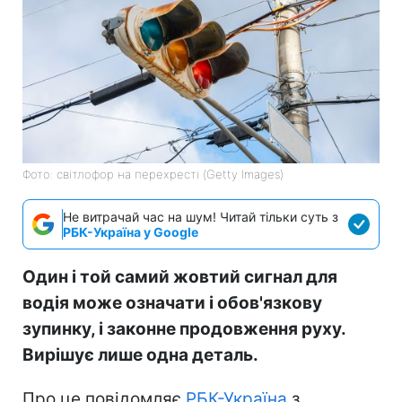
Фото: світлофор на перехресті (Getty Images)
Не витрачай час на шум! Читай тільки суть з
РБК-Україна у Google
Один і той самий жовтий сигнал для
водія може означати і обов'язкову
зупинку, і законне продовження руху.
Вирішує лише одна деталь.
Про це повідомляє
РБК-Україна
з