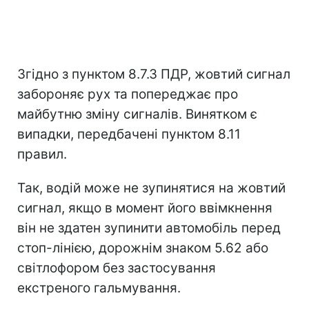
Згідно з пунктом 8.7.3 ПДР, жовтий сигнал
забороняє рух та попереджає про
майбутню зміну сигналів. Винятком є
випадки, передбачені пунктом 8.11
правил.
Так, водій може не зупинятися на жовтий
сигнал, якщо в момент його ввімкнення
він не здатен зупинити автомобіль перед
стоп-лінією, дорожнім знаком 5.62 або
світлофором без застосування
екстреного гальмування.