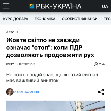
UA
КУРС ДОЛАРА
ЕКОНОМІКА
ОСОБИСТІ ФІНАНСИ
TEC
Авто
»
Жовте світло не завжди
означає "стоп": коли ПДР
дозволяють продовжити рух
09:12 09.07.2026 Чт
2 хв
Не кожен водій знає, що жовтий сигнал
має важливий виняток
МАРІЯ НАУМЕНКО