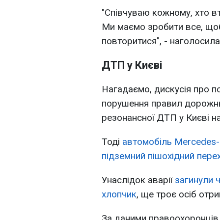
"Співчуваю кожному, хто вт
Ми маємо зробити все, щоб 
повторитися", - наголосил
ДТП у Києві
Нагадаємо, дискусія про п
порушення правил дорожнь
резонансної ДТП у Києві н
Тоді
автомобіль Mercedes-B
підземний пішохідний пере
Унаслідок аварії
загинули 
хлопчик
, ще троє осіб отр
За даними правоохоронців,