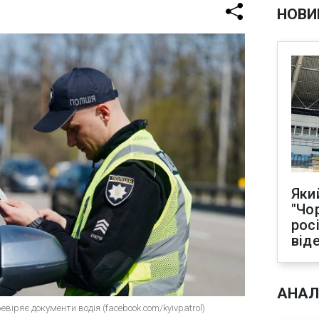
НОВИ
Яки
"Чо
рос
від
АНАЛ
ревіряє документи водія (facebook.com/kyivpatrol)