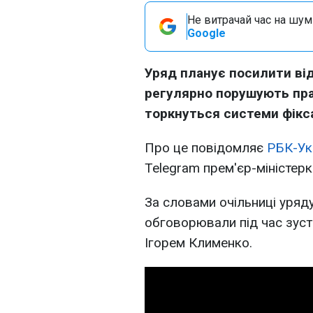
Не витрачай час на шум!
Google
Уряд планує посилити від
регулярно порушують пра
торкнуться системи фікса
Про це повідомляє
РБК-Ук
Telegram прем'єр-міністерк
За словами очільниці уряд
обговорювали під час зустр
Ігорем Клименко.