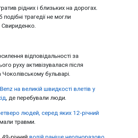
ратив рідних і близьких на дорогах.
подібні трагедії не могли
а Свириденко.
осилення відповідальності за
ого руху активізувалася після
а Чоколівському бульварі.
enz на великій швидкості влетів у
хід
, де перебували люди.
четверо людей, серед яких 12-річний
имали травми.
 49-річний
водій раніше неодноразово