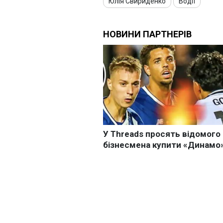
Юлія Свириденко
Водії