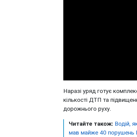
Наразі уряд готує комплек
кількості ДТП та підвищен
дорожнього руху.
Читайте також:
Водій, я
мав майже 40 порушень