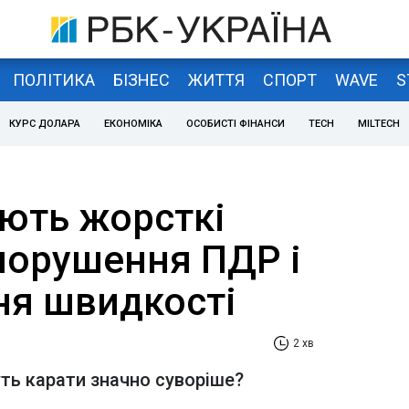
ПОЛІТИКА
БІЗНЕС
ЖИТТЯ
СПОРТ
WAVE
S
КУРС ДОЛАРА
ЕКОНОМІКА
ОСОБИСТІ ФІНАНСИ
TECH
MILTECH
ують жорсткі
порушення ПДР і
я швидкості
2 хв
ть карати значно суворіше?