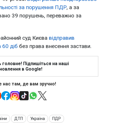
альності за порушення ПДР
, а за
вано 39 порушень, переважно за
районний суд Києва
відправив
 60 діб
без права внесення застави.
ь головне! Підпишіться на наші
новлення в Google!
 нас там, де вам зручно!
аїни
ДТП
Україна
ПДР