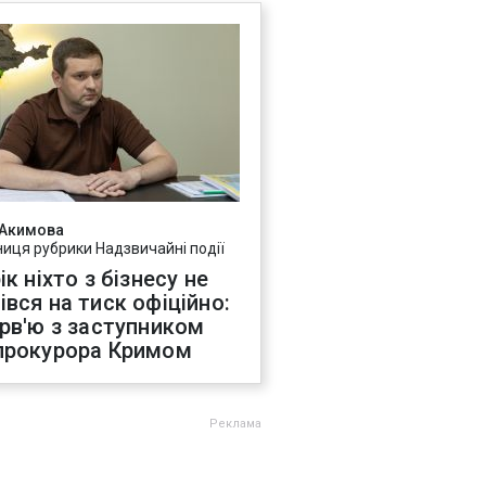
 Акимова
ниця рубрики Надзвичайні події
ік ніхто з бізнесу не
івся на тиск офіційно:
ерв'ю з заступником
прокурора Кримом