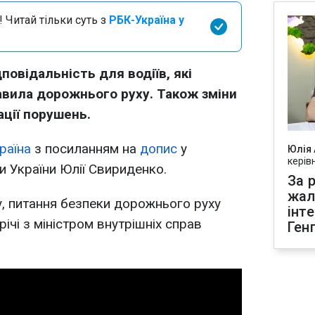
 Читай тільки суть з
РБК-Україна у
повідальність для водіїв, які
вила дорожнього руху. Також зміни
ції порушень.
раїна
з посиланням на
допис
у
Юлія
керів
и України Юлії Свириденко.
За р
жал
у, питання безпеки дорожнього руху
інт
ічі з міністром внутрішніх справ
Ген