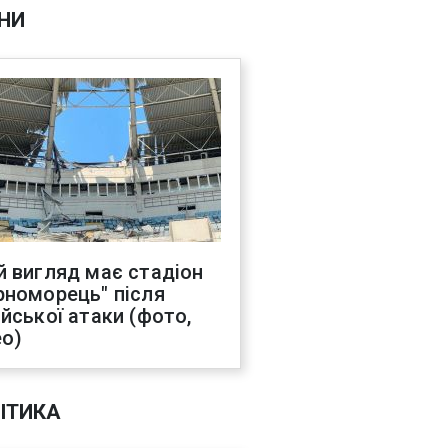
НИ
й вигляд має стадіон
рноморець" після
ійської атаки (фото,
ео)
ІТИКА