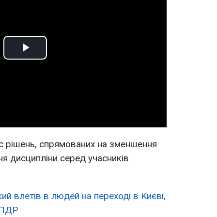
Play
Video
с рішень, спрямованих на зменшення
ня дисципліни серед учасників
кий влетів в людей на переході в Києві,
 ПДР