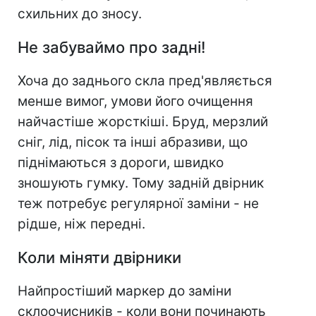
схильних до зносу.
Не забуваймо про задні!
Хоча до заднього скла пред'являється
менше вимог, умови його очищення
найчастіше жорсткіші. Бруд, мерзлий
сніг, лід, пісок та інші абразиви, що
піднімаються з дороги, швидко
зношують гумку. Тому задній двірник
теж потребує регулярної заміни - не
рідше, ніж передні.
Коли міняти двірники
Найпростіший маркер до заміни
склоочисників - коли вони починають