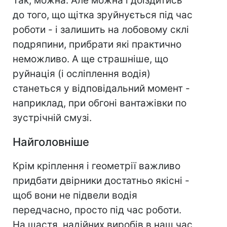
Так, можна. Але можна і доїздитись
до того, що щітка зруйнується під час
роботи - і залишить на лобовому склі
подряпини, прибрати які практично
неможливо. А ще страшніше, що
руйнація (і осліплення водія)
станеться у відповідальний момент -
наприклад, при обгоні вантажівки по
зустрічній смузі.
Найголовніше
Крім кріплення і геометрії важливо
придбати двірники достатньо якісні -
щоб вони не підвели водія
передчасно, просто під час роботи.
На щастя, надійних виробів в наш час