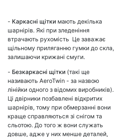
-
Каркасні щітки
мають декілька
шарнірів. Які при зледеніння
втрачають рухомість Це заважає
щільному приляганню гумки до скла,
залишаючи крижані смуги.
-
Безкаркасні щітки
(такі ще
називають AeroTwin - за назвою
лінійки одного з відомих виробників).
Ці двірники позбавлені відкритих
шарнірів, тому при обмерзанні вони
краще справляються зі снігом та
сльотою. До того ж вони служать
довше, адже у них менше деталей,