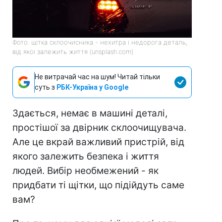
Фото: щітка склоочисника - нехитра і недорога деталь,
від якої залежить життя (unsplash.com)
Не витрачай час на шум! Читай тільки
суть з
РБК-Україна у Google
Здається, немає в машині деталі,
простішої за двірник склоочищувача.
Але це вкрай важливий пристрій, від
якого залежить безпека і життя
людей. Вибір необмежений - як
придбати ті щітки, що підійдуть саме
вам?