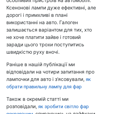
особливих пристроїв на автомобілі.
Ксенонові лампи дуже ефективні, але
дорогі і примхливі в плані
використанні на авто. Галоген
залишається варіантом для тих, хто
не хоче платити зайве і готовий
заради цього трохи поступитись
швидкістю руху вночі.
Раніше в нашій публікації ми
відповідали на чотири запитання про
лампочки для авто і з’ясовували,
як
обрати правильну лампу для фар
Також в окремій статті ми
розповідали,
як зробити світло фар
яскравішим
, спираючись на лайфхаки