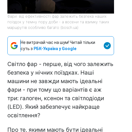
Фари: від ефективності фар залежить безпека наших
поїздок у темну пору доби - а восени та взимку таких
маршрутів особливо багато (bosch.ua)
Не витрачай час на шум! Читай тільки
суть з
РБК-Україна у Google
Світло фар - перше, від чого залежить
безпека у нічних поїздках. Наші
машини не завжди мають ідеальні
фари - при тому що варіантів є аж
три: галоген, ксенон та світлодіоди
(LED). Який забезпечує найкраще
освітлення?
Про те, якими мають бути ідеальні