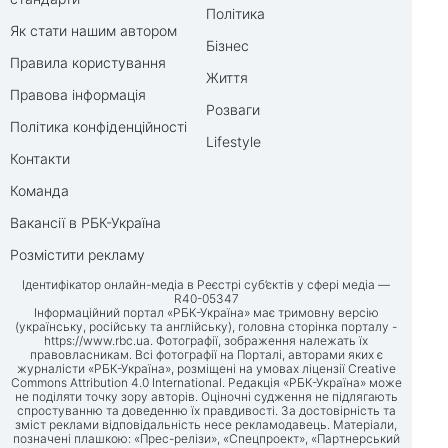
Політика
Як стати нашим автором
Бізнес
Правила користування
Життя
Правова інформація
Розваги
Політика конфіденційності
Lifestyle
Контакти
Команда
Вакансії в РБК-Україна
Розмістити рекламу
Ідентифікатор онлайн-медіа в Реєстрі суб’єктів у сфері медіа —
R40-05347
Інформаційний портал «РБК-Україна» має тримовну версію
(українську, російську та англійську), головна сторінка порталу -
https://www.rbc.ua
. Фотографії, зображення належать їх
правовласникам. Всі фотографії на Порталі, авторами яких є
журналісти «РБК-Україна», розміщені на умовах ліцензії Creative
Commons Attribution 4.0 International. Редакція «РБК-Україна» може
не поділяти точку зору авторів. Оціночні судження не підлягають
спростуванню та доведенню їх правдивості. За достовірність та
зміст реклами відповідальність несе рекламодавець. Матеріали,
позначені плашкою: «Прес-релізи», «Спецпроект», «Партнерський