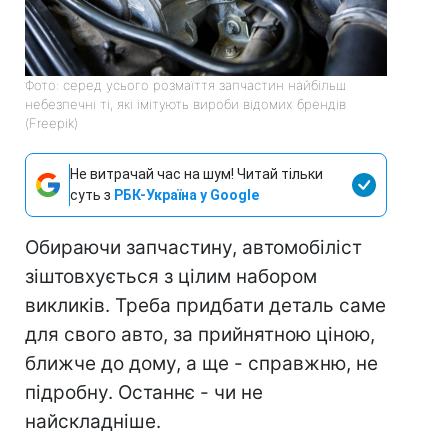
Фото: серед усього розмаїття запчастин найбільш
небезпечні ті, які імітують вироби відомих брендів
(Freepik)
Не витрачай час на шум! Читай тільки
суть з
РБК-Україна у Google
Обираючи запчастину, автомобіліст
зіштовхується з цілим набором
викликів. Треба придбати деталь саме
для свого авто, за прийнятною ціною,
ближче до дому, а ще - справжню, не
підробну. Останнє - чи не
найскладніше.