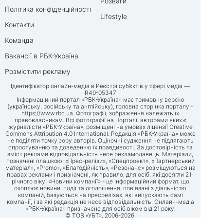
Розваги
Політика конфіденційності
Lifestyle
Контакти
Команда
Вакансії в РБК-Україна
Розмістити рекламу
Ідентифікатор онлайн-медіа в Реєстрі суб’єктів у сфері медіа —
R40-05347
Інформаційний портал «РБК-Україна» має тримовну версію
(українську, російську та англійську), головна сторінка порталу -
https://www.rbc.ua
. Фотографії, зображення належать їх
правовласникам. Всі фотографії на Порталі, авторами яких є
журналісти «РБК-Україна», розміщені на умовах ліцензії Creative
Commons Attribution 4.0 International. Редакція «РБК-Україна» може
не поділяти точку зору авторів. Оціночні судження не підлягають
спростуванню та доведенню їх правдивості. За достовірність та
зміст реклами відповідальність несе рекламодавець. Матеріали,
позначені плашкою: «Прес-релізи», «Спецпроект», «Партнерський
матеріал», «Promo», «Благодійність», «Резонанс» розміщуються на
правах реклами і призначені, як правило, для осіб, які досягли 21-
річного віку. «Новини компанії» - це інформаційний формат, що
охоплює новини, події та оголошення, пов'язані з діяльністю
компаній, базуються на пресрелізах, які випускають самі
компанії, і за які редакція не несе відповідальність. Онлайн-медіа
«РБК-Україна» призначене для осіб віком від 21 року.
© ТОВ «УБТ», 2006-2026.