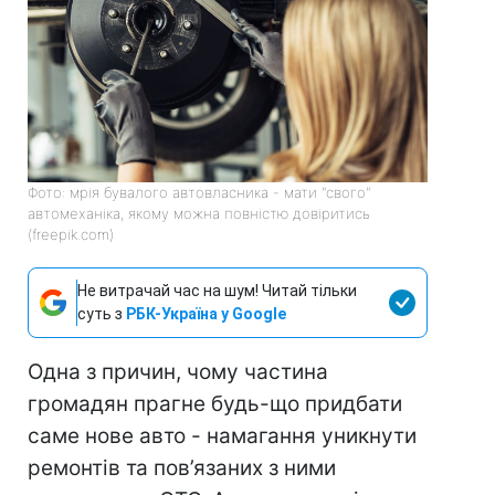
Фото: мрія бувалого автовласника - мати "свого"
автомеханіка, якому можна повністю довіритись
(freepik.com)
Не витрачай час на шум! Читай тільки
суть з
РБК-Україна у Google
Одна з причин, чому частина
громадян прагне будь-що придбати
саме нове авто - намагання уникнути
ремонтів та пов’язаних з ними