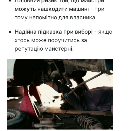
Головний ризик той, що майстри
можуть нашкодити машині -
при
тому непомітно для власника.
Надійна підказка при виборі
- якщо
хтось може поручитись за
репутацію майстерні.