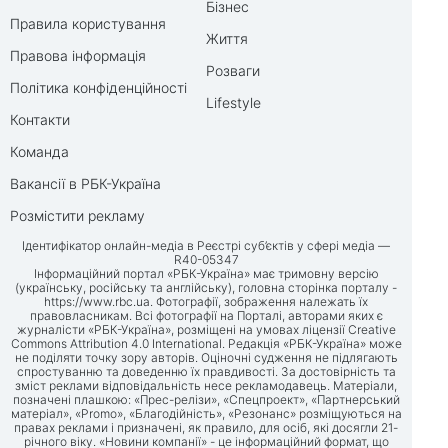
Бізнес
Правила користування
Життя
Правова інформація
Розваги
Політика конфіденційності
Lifestyle
Контакти
Команда
Вакансії в РБК-Україна
Розмістити рекламу
Ідентифікатор онлайн-медіа в Реєстрі суб’єктів у сфері медіа —
R40-05347
Інформаційний портал «РБК-Україна» має тримовну версію
(українську, російську та англійську), головна сторінка порталу -
https://www.rbc.ua
. Фотографії, зображення належать їх
правовласникам. Всі фотографії на Порталі, авторами яких є
журналісти «РБК-Україна», розміщені на умовах ліцензії Creative
Commons Attribution 4.0 International. Редакція «РБК-Україна» може
не поділяти точку зору авторів. Оціночні судження не підлягають
спростуванню та доведенню їх правдивості. За достовірність та
зміст реклами відповідальність несе рекламодавець. Матеріали,
позначені плашкою: «Прес-релізи», «Спецпроект», «Партнерський
матеріал», «Promo», «Благодійність», «Резонанс» розміщуються на
правах реклами і призначені, як правило, для осіб, які досягли 21-
річного віку. «Новини компанії» - це інформаційний формат, що