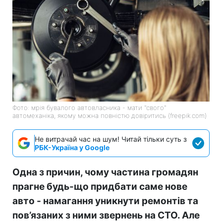
Фото: мрія бувалого автовласника - мати "свого"
автомеханіка, якому можна повністю довіритись (freepik.com)
Не витрачай час на шум! Читай тільки суть з
РБК-Україна у Google
Одна з причин, чому частина громадян
прагне будь-що придбати саме нове
авто - намагання уникнути ремонтів та
пов’язаних з ними звернень на СТО. Але