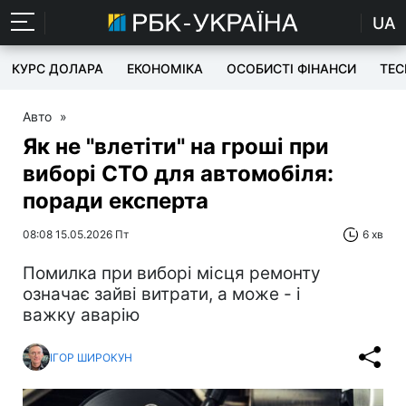
UA
КУРС ДОЛАРА
ЕКОНОМІКА
ОСОБИСТІ ФІНАНСИ
TEC
Авто
»
Як не "влетіти" на гроші при
виборі СТО для автомобіля:
поради експерта
08:08 15.05.2026 Пт
6 хв
Помилка при виборі місця ремонту
означає зайві витрати, а може - і
важку аварію
ІГОР ШИРОКУН