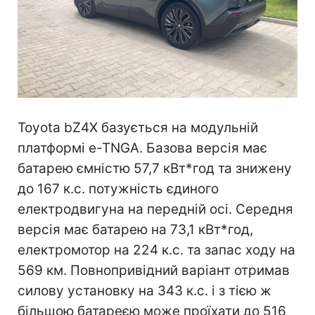
Toyota bZ4X базується на модульній
платформі e-TNGA. Базова версія має
батарею ємністю 57,7 кВт*год та знижену
до 167 к.с. потужність єдиного
електродвигуна на передній осі. Середня
версія має батарею на 73,1 кВт*год,
електромотор на 224 к.с. та запас ходу на
569 км. Повнопривідний варіант отримав
силову установку на 343 к.с. і з тією ж
більшою батареєю може проїхати до 516