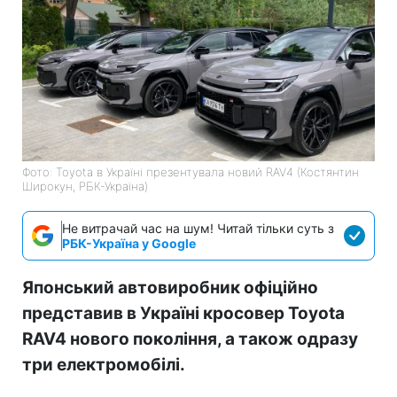
Фото: Toyota в Україні презентувала новий RAV4 (Костянтин
Широкун, РБК-Україна)
Не витрачай час на шум! Читай тільки суть з
РБК-Україна у Google
Японський автовиробник офіційно
представив в Україні кросовер Toyota
RAV4 нового покоління, а також одразу
три електромобілі.