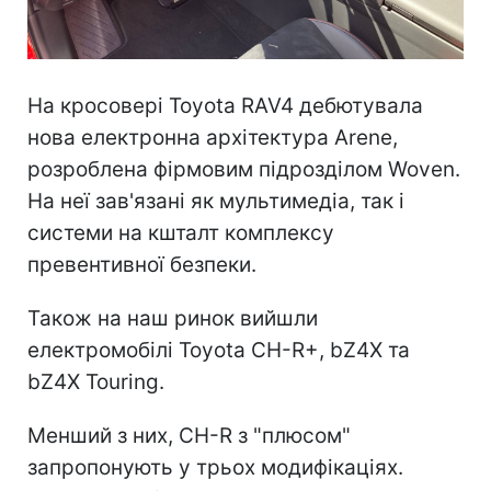
На кросовері Toyota RAV4 дебютувала
нова електронна архітектура Arene,
розроблена фірмовим підрозділом Woven.
На неї зав'язані як мультимедіа, так і
системи на кшталт комплексу
превентивної безпеки.
Також на наш ринок вийшли
електромобілі Toyota CH-R+, bZ4X та
bZ4X Touring.
Менший з них, CH-R з "плюсом"
запропонують у трьох модифікаціях.