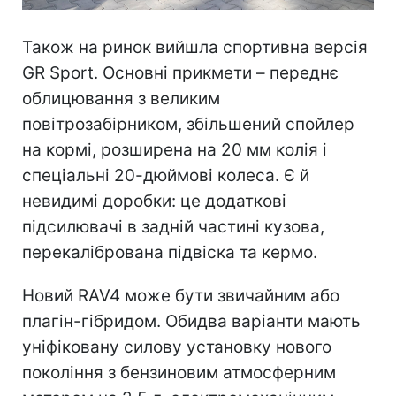
Також на ринок вийшла спортивна версія
GR Sport. Основні прикмети – переднє
облицювання з великим
повітрозабірником, збільшений спойлер
на кормі, розширена на 20 мм колія і
спеціальні 20-дюймові колеса. Є й
невидимі доробки: це додаткові
підсилювачі в задній частині кузова,
перекалібрована підвіска та кермо.
Новий RAV4 може бути звичайним або
плагін-гібридом. Обидва варіанти мають
уніфіковану силову установку нового
покоління з бензиновим атмосферним