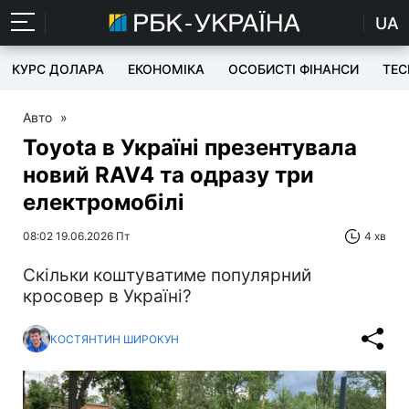
UA
КУРС ДОЛАРА
ЕКОНОМІКА
ОСОБИСТІ ФІНАНСИ
TEC
Авто
»
Toyota в Україні презентувала
новий RAV4 та одразу три
електромобілі
08:02 19.06.2026 Пт
4 хв
Скільки коштуватиме популярний
кросовер в Україні?
КОСТЯНТИН ШИРОКУН