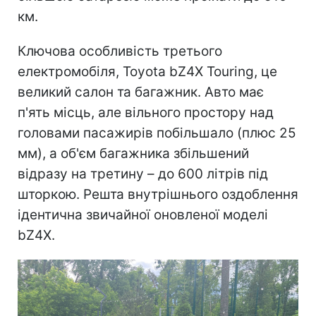
км.
Ключова особливість третього
електромобіля, Toyota bZ4X Touring, це
великий салон та багажник. Авто має
п'ять місць, але вільного простору над
головами пасажирів побільшало (плюс 25
мм), а об'єм багажника збільшений
відразу на третину – до 600 літрів під
шторкою. Решта внутрішнього оздоблення
ідентична звичайної оновленої моделі
bZ4X.