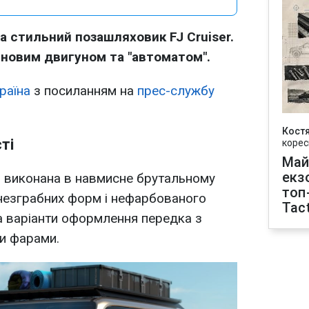
а стильний позашляховик FJ Cruiser.
иновим двигуном та "автоматом".
раїна
з посиланням на
прес-службу
Кост
ті
корес
Май
екз
FJ виконана в навмисне брутальному
топ
 незграбних форм і нефарбованого
Tact
а варіанти оформлення передка з
и фарами.