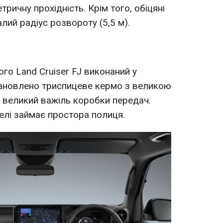
тричну прохідність. Крім того, обіцяні
алий радіус розвороту (5,5 м).
ого Land Cruiser FJ виконаний у
тановлено триспицеве ​​кермо з великою
і великий важіль коробки передач.
нелі займає простора полиця.