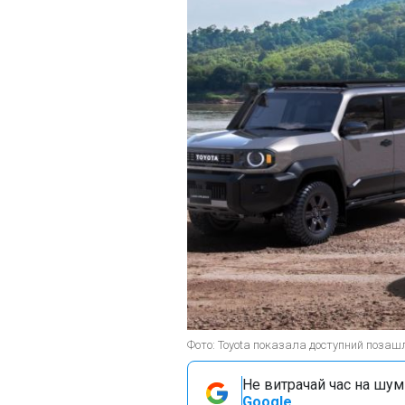
Фото: Toyota показала доступний позашля
Не витрачай час на шум!
Google