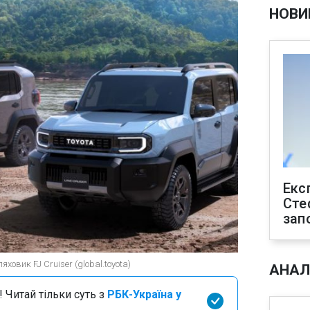
НОВИ
Екс
Сте
зап
ховик FJ Cruiser (global.toyota)
АНАЛ
 Читай тільки суть з
РБК-Україна у