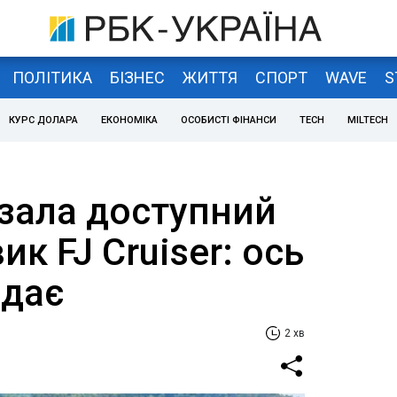
ПОЛІТИКА
БІЗНЕС
ЖИТТЯ
СПОРТ
WAVE
S
КУРС ДОЛАРА
ЕКОНОМІКА
ОСОБИСТІ ФІНАНСИ
TECH
MILTECH
азала доступний
к FJ Cruiser: ось
ядає
2 хв