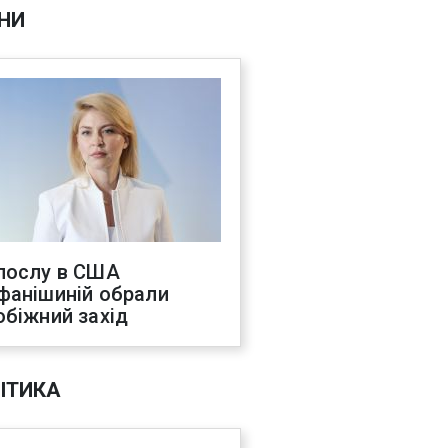
НИ
послу в США
фанішиній обрали
обіжний захід
ІТИКА