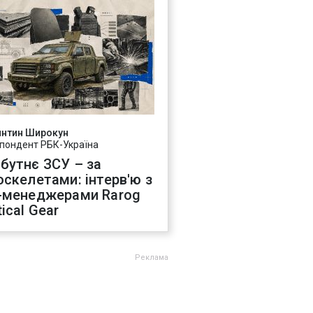
янтин Широкун
пондент РБК-Україна
бутнє ЗСУ – за
оскелетами: інтерв'ю з
-менеджерами Rarog
ical Gear