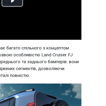
Play
Video
ає багато спільного з концептом
ікавою особливістю Land Cruiser FJ
 переднього та заднього бамперів: вони
джених сегментів, дозволяючи
еталі повністю.