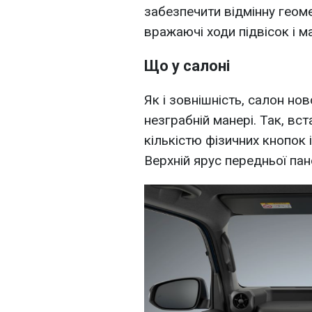
забезпечити відмінну геоме
вражаючі ходи підвісок і м
Що у салоні
Як і зовнішність, салон нов
незграбній манері. Так, вс
кількістю фізичних кнопок 
Верхній ярус передньої па