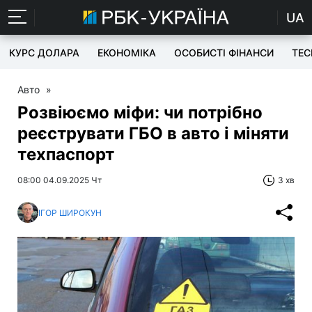
UA
КУРС ДОЛАРА
ЕКОНОМІКА
ОСОБИСТІ ФІНАНСИ
TEC
Авто
»
Розвіюємо міфи: чи потрібно
реєструвати ГБО в авто і міняти
техпаспорт
08:00 04.09.2025 Чт
3 хв
ІГОР ШИРОКУН