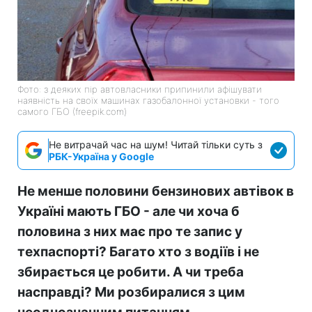
Фото: з деяких пір автовласники припинили афішувати
наявність на своїх машинах газобалонної установки - того
самого ГБО (freepik.com)
Не витрачай час на шум! Читай тільки суть з
РБК-Україна у Google
Не менше половини бензинових автівок в
Україні мають ГБО - але чи хоча б
половина з них має про те запис у
техпаспорті? Багато хто з водіїв і не
збирається це робити. А чи треба
насправді? Ми розбиралися з цим