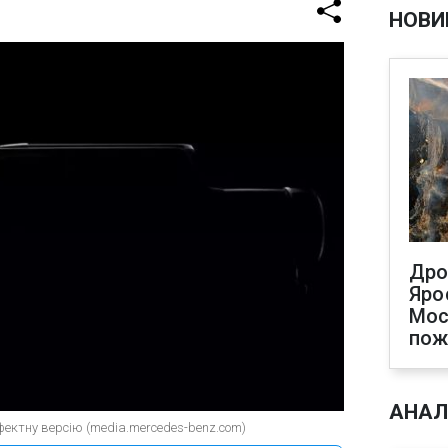
НОВИ
Дро
Яро
Мос
по
АНАЛ
фектну версію (media.mercedes-benz.com)