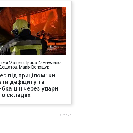
асія Мацепа, Ірина Костюченко,
Дощатов, Марія Волощук
нес під прицілом: чи
ати дефіциту та
ибка цін через удари
по складах