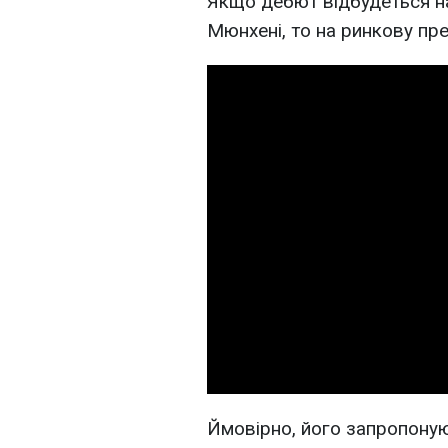
Якщо дебют відбудеться н
Мюнхені, то на ринкову пре
Ймовірно, його запропоную