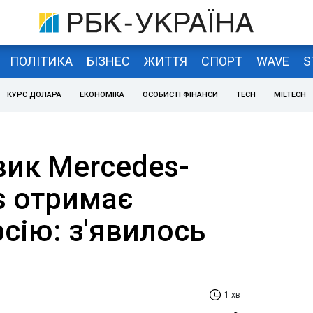
ПОЛІТИКА
БІЗНЕС
ЖИТТЯ
СПОРТ
WAVE
S
КУРС ДОЛАРА
ЕКОНОМІКА
ОСОБИСТІ ФІНАНСИ
TECH
MILTECH
ик Mercedes-
s отримає
сію: з'явилось
1 хв