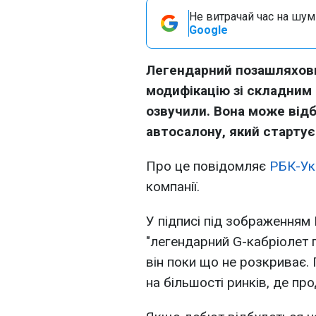
Не витрачай час на шум!
Google
Легендарний позашляхови
модифікацію зі складним 
озвучили. Вона може від
автосалону, який старту
Про це повідомляє
РБК-Ук
компанії.
У підписі під зображенням
"легендарний G-кабріолет 
він поки що не розкриває.
на більшості ринків, де п