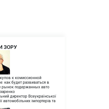
И ЗОРУ
екупов к комиссионной
е: как будет развиваться в
е рынок подержанных авто
азаренко
ьний директор Всеукраїнської
ії автомобільних імпортерів та
в