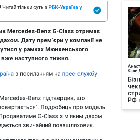
 Читай тільки суть з
РБК-Україна у
к Mercedes-Benz G-Class отримає
дахом. Дату прем’єри у компанії не
бутися у рамках Мюнхенського
є вже наступного тижня.
Анаст
Юрій 
раїна
з посиланням на
прес-службу
Біз
чек
стр
 Mercedes-Benz підтвердив, що
РФ 
повертається". Подробиць про модель
 Продаватиме G-Class з м'яким дахом
родається звичайний позашляховик.