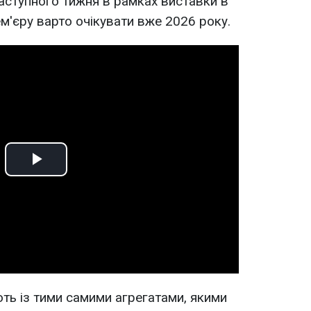
аступного тижня в рамках виставки в
м'єру варто очікувати вже 2026 року.
Play
Video
ть із тими самими агрегатами, якими