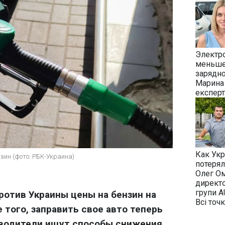
Электр
меньше:
зарядн
Марина 
експерт
Как Укр
зин (фото: РБК-Украина)
потерял
Олег О
директо
групи A
ротив Украины цены на бензин на
Всі точ
 того, заправить свое авто теперь
 водители ищут способы снижения