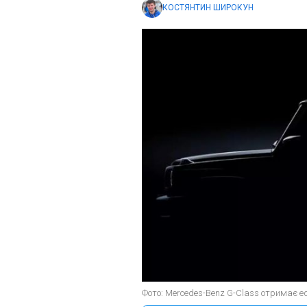
КОСТЯНТИН ШИРОКУН
Фото: Mercedes-Benz G-Class отримає е