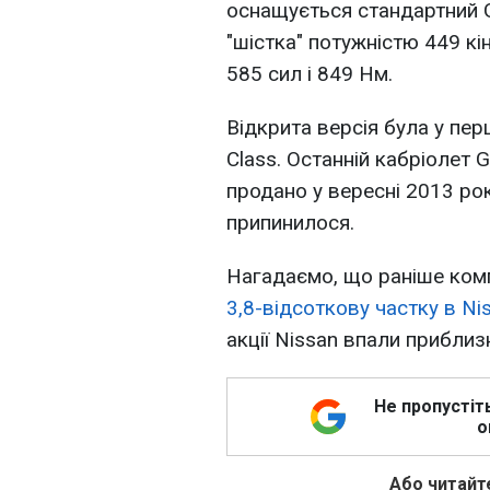
оснащується стандартний G
"шістка" потужністю 449 кі
585 сил і 849 Нм.
Відкрита версія була у пе
Class. Останній кабріолет G
продано у вересні 2013 ро
припинилося.
Нагадаємо, що раніше ком
3,8-відсоткову частку в Ni
акції Nissan впали приблизн
Не пропустіт
о
Або читайте