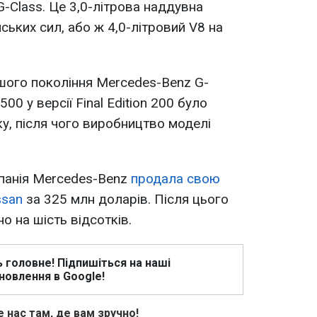
-Class. Це 3,0-літрова наддувна
нських сил, або ж 4,0-літровий V8 на
ршого покоління Mercedes-Benz G-
500 у версії Final Edition 200 було
ку, після чого виробництво моделі
панія Mercedes-Benz
продала свою
ssan
за 325 млн доларів. Після цього
о на шість відсотків.
ь головне! Підпишіться на наші
новлення в Google!
 нас там, де вам зручно!