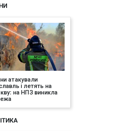
НИ
ни атакували
славль і летять на
кву: на НПЗ виникла
жежа
ІТИКА