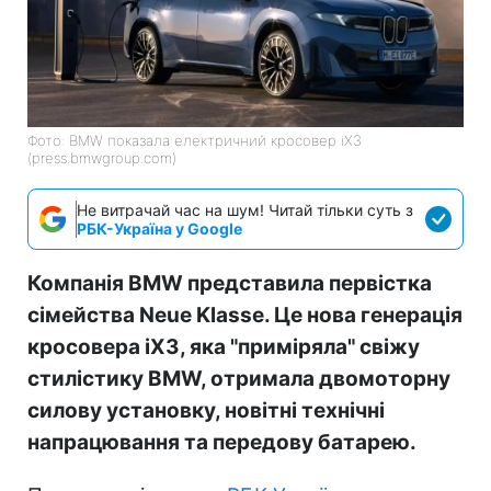
Фото: BMW показала електричний кросовер iX3
(press.bmwgroup.com)
Не витрачай час на шум! Читай тільки суть з
РБК-Україна у Google
Компанія BMW представила первістка
сімейства Neue Klasse. Це нова генерація
кросовера iX3, яка "приміряла" свіжу
стилістику BMW, отримала двомоторну
силову установку, новітні технічні
напрацювання та передову батарею.