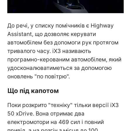
До речі, у списку помічників є Highway
Assistant, що дозволяє керувати
автомобілем без допомоги рук протягом
тривалого часу. iX3 називають
програмно-керованим автомобілем, який
удосконалюватиметься за допомогою
оновлень "по повітрю".
Що під капотом
Поки розкрито "техніку" тільки версії iX3
50 xDrive. Вона отримає два
електромотори на 469 сил і повний
привід, а на розгін з місця до 100