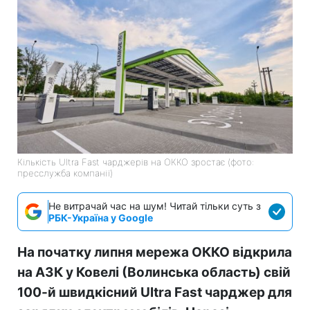
Кількість Ultra Fast чарджерів на ОККО зростає (фото:
пресслужба компанії)
Не витрачай час на шум! Читай тільки суть з
РБК-Україна у Google
На початку липня мережа ОККО відкрила
на АЗК у Ковелі (Волинська область) свій
100-й швидкісний Ultra Fast чарджер для