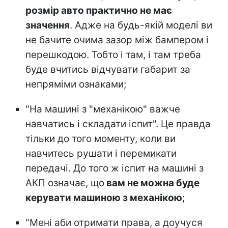
розмір авто практично не має
значення
. Адже на будь-якій моделі ви
не бачите очима зазор між бампером і
перешкодою. Тобто і там, і там треба
буде вчитись відчувати габарит за
непряміми ознаками;
"На машині з "механікою" важче
навчатись і складати іспит". Це правда
тільки до того моменту, коли ви
навчитесь рушати і перемикати
передачі. До того ж іспит на машині з
АКП означає, що
вам не можна буде
керувати машиною з механікою
;
"Мені аби отримати права, а доучуся