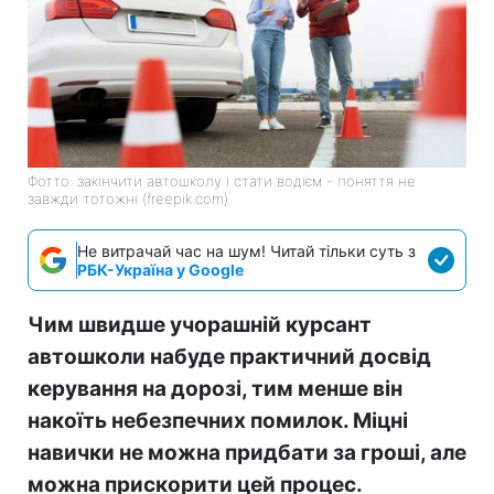
Фотто: закінчити автошколу і стати водієм - поняття не
завжди тотожні (freepik.com)
Не витрачай час на шум! Читай тільки суть з
РБК-Україна у Google
Чим швидше учорашній курсант
автошколи набуде практичний досвід
керування на дорозі, тим менше він
накоїть небезпечних помилок. Міцні
навички не можна придбати за гроші, але
можна прискорити цей процес.