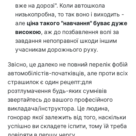
вже на дорозі". Коли автошкола
низькопробна, то так воно і виходить -
але
ціна такого "навчання" буває дуже
високою
, аж до позбавлення волі за
завдання непоправної шкоди іншим
учасникам дорожнього руху.
Звісно, це далеко не повний перелік фобій
автомобілістів-початківців, але проти всіх
страшилок є один рецепт:для
розтлумачення будь-яких сумнівів
звертайтесь до вашого професійного
викладача/інструктора. Це людина,
гонорар якої залежить від того, наскільки
успішно ви складете іспити, тому їй треба
довіряти в першу чергу.