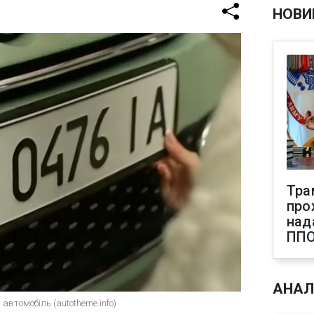
НОВИ
Тра
про
над
ПП
АНАЛ
автомобіль (autotheme.info)