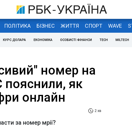
ПОЛІТИКА
БІЗНЕС
ЖИТТЯ
СПОРТ
WAVE
S
КУРС ДОЛАРА
ЕКОНОМІКА
ОСОБИСТІ ФІНАНСИ
TECH
MILTECH
сивий" номер на
 пояснили, як
фри онлайн
2 хв
асти за номер мрії?