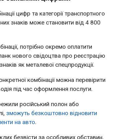
інації цифр та категорії транспортного
них знаків може становити від 4 800
бінації, потрібно окремо оплатити
бланк нового свідоцтва про реєстрацію
наків як металевої спецпродукції.
конкретної комбінації можна перевірити
водія під час оформлення послуги.
ережили російський полон або
і,
зможуть безкоштовно відновити
менти на авто
.
клих безвісти за особливих обставин,