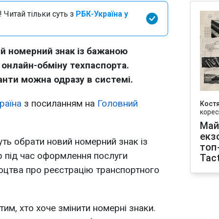
 Читай тільки суть з
РБК-Україна у
й номерний знак із бажаною
 онлайн-обміну техпаспорта.
анти можна одразу в системі.
раїна
з посиланням на
Головний
Кост
корес
Май
екз
ть обрати новий номерний знак із
топ
 під час оформлення послуги
Tact
доцтва про реєстрацію транспортного
им, хто хоче змінити номерні знаки.