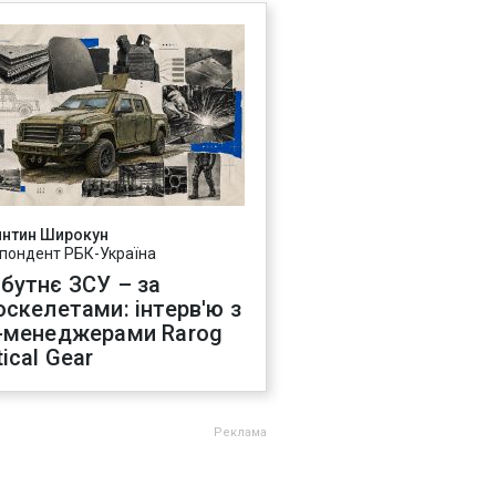
янтин Широкун
пондент РБК-Україна
бутнє ЗСУ – за
оскелетами: інтерв'ю з
-менеджерами Rarog
ical Gear