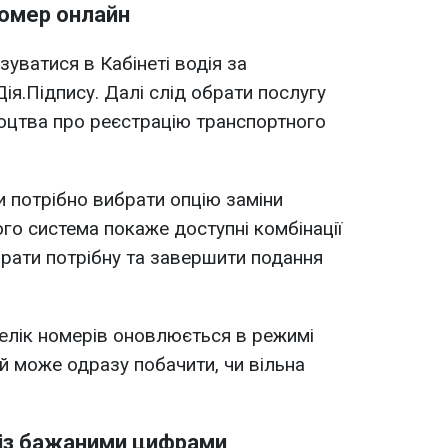
номер онлайн
уватися в Кабінеті водія за
ія.Підпису. Далі слід обрати послугу
доцтва про реєстрацію транспортного
 потрібно вибрати опцію заміни
го система покаже доступні комбінації
рати потрібну та завершити подання
елік номерів оновлюється в режимі
й може одразу побачити, чи вільна
 із бажаними цифрами