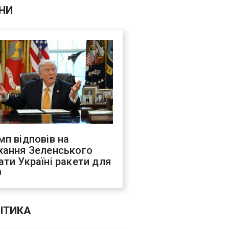
НИ
мп відповів на
хання Зеленського
ати Україні ракети для
О
ІТИКА