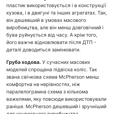
пластик використовується і в конструкції
кузова, і в двигуні та інших агрегатах. Так,
він дешевший в умовах масового
виробництва, але він менш довговічний і
бува руйнується від часу. А крім того,
його важче відновлювати після ДТП -
деталі доводиться замінювати.
Груба ходова.
У сучасних масових
моделей спрощена підвіска коліс. Так
звана свічкова схема MсPherson менш
комфортна на нерівностях, ніж
паралелограмна схема з кількома
важелями, яку повсюди використовували
раніше. MсPherson дешевший і зручніший
для конвеєрного виробництва.