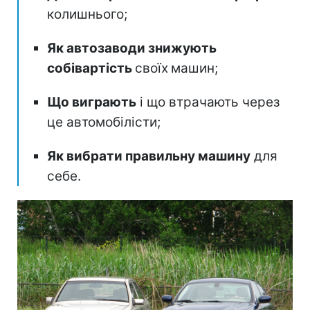
колишнього;
Як автозаводи знижують
собівартість
своїх
машин;
Що виграють
і що втрачають через
це автомобілісти;
Як вибрати правильну машину
для
себе.