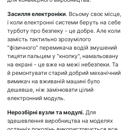
Засилля електроніки
. Всьому своє місце,
і коли електронні системи беруть на себе
турботу про безпеку - це добре. Але коли
замість тактильно зрозумілого
"фізичного" перемикача водій змушений
тицяти пальцем у "кнопку", намальовану
на екрані - це вже на межі небезпеки. Та
й ремонтувати старий добрий механічний
вимикач на вживаній машині було
дешевше, ніж замінювати цілий
електронний модуль.
Нерозбірні вузли та модулі.
Для
здешевлення виробництва на моделях
останніх поколінь використовується все