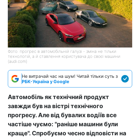
Фото: прогрес в автомобільній галузі - зміна не тільки
технологій, а й ставлення користувача до своєї машини
(audi.com)
Не витрачай час на шум! Читай тільки суть з
РБК-Україна у Google
Автомобіль як технічний продукт
завжди був на вістрі технічного
прогресу. Але від бувалих водіїв все
частіше чуємо: "раніше машини були
краще". Спробуємо чесно відповісти на