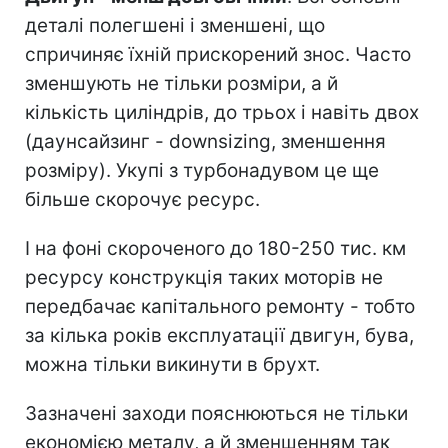
деталі полегшені і зменшені, що
спричиняє їхній прискорений знос. Часто
зменшують не тільки розміри, а й
кількість циліндрів, до трьох і навіть двох
(даунсайзинг - downsizing, зменшення
розміру). Укупі з турбонадувом це ще
більше скорочує ресурс.
І на фоні скороченого до 180-250 тис. км
ресурсу конструкція таких моторів не
передбачає капітального ремонту - тобто
за кілька років експлуатації двигун, бува,
можна тільки викинути в брухт.
Зазначені заходи пояснюються не тільки
економією металу, а й зменшенням так