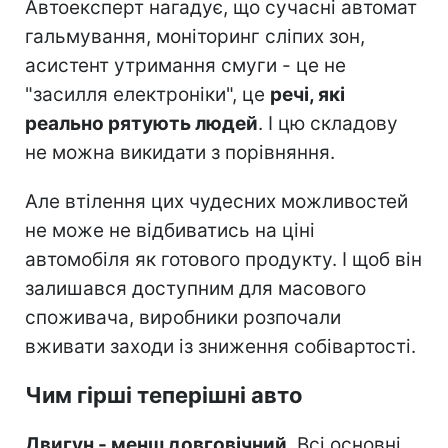
Автоексперт нагадує, що сучасні автомат
гальмування, моніторинг сліпих зон,
асистент утримання смуги - це не
"засилля електроніки", це
речі, які
реально рятують людей
. І цю складову
не можна викидати з порівняння.
Але втілення цих чудесних можливостей
не може не відбиватись на ціні
автомобіля як готового продукту. І щоб він
залишався доступним для масового
споживача, виробники розпочали
вживати заходи із зниження собівартості.
Чим гірші теперішні авто
Двигун - менш довговічний
. Всі основні