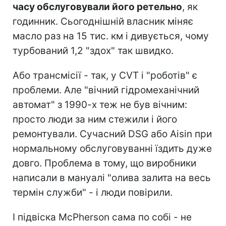
часу обслуговували його ретельно
, як
годинник. Сьогоднішній власник міняє
масло раз на 15 тис. км і дивується, чому
турбований 1,2 "здох" так швидко.
Або трансмісії - так, у CVT і "роботів" є
проблеми. Але "вічний гідромеханічний
автомат" з 1990-х теж не був вічним:
просто люди за ним стежили і його
ремонтували. Сучасний DSG або Aisin при
нормальному обслуговуванні їздить дуже
довго. Проблема в тому, що виробники
написали в мануалі "олива залита на весь
термін служби" - і люди повірили.
І підвіска McPherson сама по собі - не