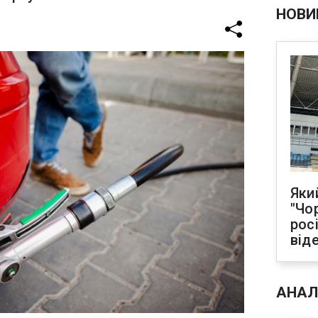
НОВИ
Яки
"Чо
рос
від
АНАЛ