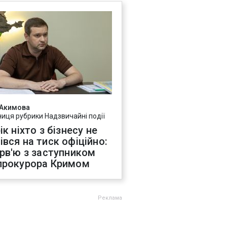
 Акимова
ниця рубрики Надзвичайні події
ік ніхто з бізнесу не
івся на тиск офіційно:
ерв'ю з заступником
прокурора Кримом