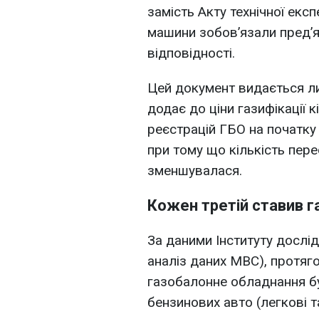
замість Акту технічної екс
машини зобов’язали пред’я
відповідності.
Цей документ видається лиш
додає до ціни газифікації к
реєстрацій ГБО на початку
при тому що кількість пер
зменшувалася.
Кожен третій ставив г
За даними Інституту дослі
аналіз даних МВС), протяг
газобалонне обладнання бу
бензинових авто (легкові т