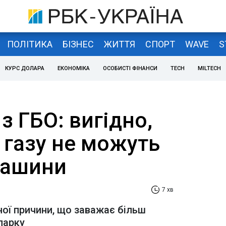
ПОЛІТИКА
БІЗНЕС
ЖИТТЯ
СПОРТ
WAVE
S
КУРС ДОЛАРА
ЕКОНОМІКА
ОСОБИСТІ ФІНАНСИ
TECH
MILTECH
з ГБО: вигідно,
 газу не можуть
 машини
7 хв
ої причини, що заважає більш
парку