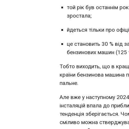
той рік був останнім ро
зростала;
йдеться тільки про офіц
це становить 30 % від з
бензинових машин (125 т
Тобто виходить, що в кращі
країни бензинова машина 
пальне.
Але вже у наступному 2024
інсталяцій впала до приблиз
тенденція зберігається. Ч
сміливо можна стверджува