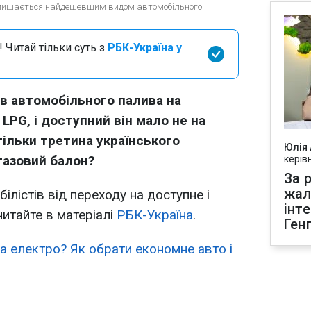
залишається найдешевшим видом автомобільного
 Читай тільки суть з
РБК-Україна у
в автомобільного палива на
 LPG, і доступний він мало не на
тільки третина українського
Юлія
газовий балон?
керів
За р
жал
ілістів від переходу на доступне і
інт
читайте в матеріалі
РБК-Україна
.
Ген
а електро? Як обрати економне авто і