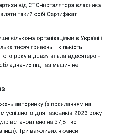
пертизи від СТО-інсталятора власника
вляти такий собі Сертифікат
е кількома організаціями в Україні і
ілька тисяч гривень. І кількість
 того року відразу впала вдесятеро -
еобладнаних під газ машин не
аз
джень авторинку (з посиланням на
ом успішного для газовиків 2023 року
ло встановлено на 37,8 тис.
а інші). Три важливих нюанси: