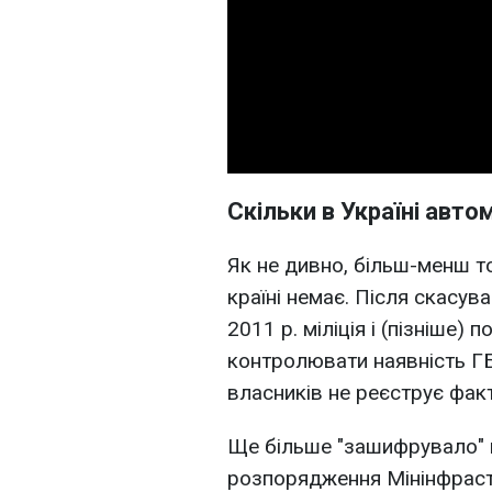
Скільки в Україні авто
Як не дивно, більш-менш т
країні немає. Після скасув
2011 р. міліція і (пізніше)
контролювати наявність ГБ
власників не реєструє факт
Ще більше "зашифрувало" 
розпорядження Мінінфрастр