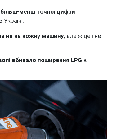
 більш-менш точної цифри
 Україні.
на не на кожну машину
, але ж це і не
волі вбивало поширення LPG
в