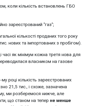
ком, коли кількість встановлень ГБО
ійно зареєстрований "газ";
агальної кількості проданих того року
ис. нових та імпортованих з пробігом).
 часі як мінімум кожна третя нова для
переводилася власником на газове
-му році кількість зареєстрованих
но 21,5 тис., і схоже, зазначена
ому, ми розберемося нижче, але
ти, що станом на тепер
не менше