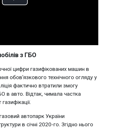
Play
Video
мобілів з ГБО
очної цифри газифікованих машин в
ання обов’язкового технічного огляду у
 поліція фактично втратили змогу
О в авто. Відтак, чимала частка
 газифікації.
газовий автопарк України
уктури в січні 2020-го. Згідно нього