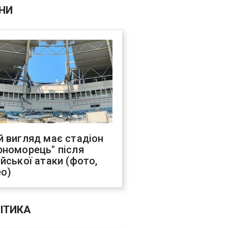
НИ
й вигляд має стадіон
рноморець" після
ійської атаки (фото,
ео)
ІТИКА